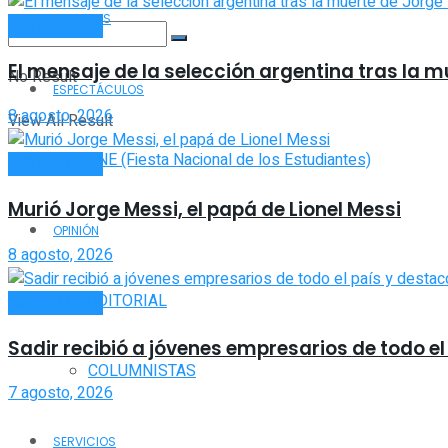
DEPORTES
ACTUALIDAD
El mensaje de la selección argentina tras la m
No Result
ESPECTÁCULOS
8 agosto, 2026
View All Result
FNE (Fiesta Nacional de los Estudiantes)
ACTUALIDAD
Murió Jorge Messi, el papá de Lionel Messi
OPINIÓN
8 agosto, 2026
EDITORIAL
ACTUALIDAD
Sadir recibió a jóvenes empresarios de todo el 
COLUMNISTAS
7 agosto, 2026
SERVICIOS