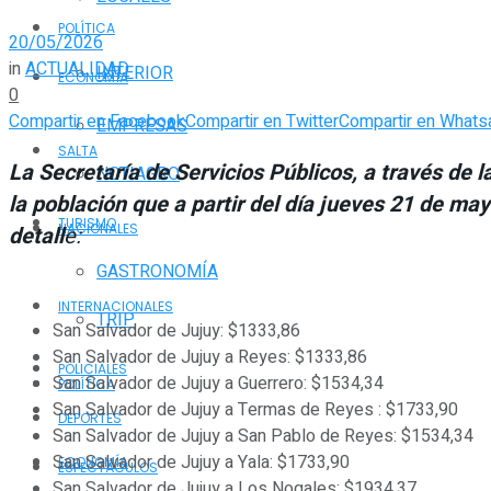
POLÍTICA
20/05/2026
in
ACTUALIDAD
INTERIOR
ECONOMÍA
0
Compartir en Facebook
Compartir en Twitter
Compartir en Whats
EMPRESAS
SALTA
La Secretaría de Servicios Públicos, a través de 
NOTIAGRO
la población que a partir del día jueves 21 de may
TURISMO
NACIONALES
detall
e:
GASTRONOMÍA
INTERNACIONALES
TRIP
San Salvador de Jujuy: $1333,86
San Salvador de Jujuy a Reyes: $1333,86
POLICIALES
San Salvador de Jujuy a Guerrero: $1534,34
POLÍTICA
San Salvador de Jujuy a Termas de Reyes : $1733,90
DEPORTES
San Salvador de Jujuy a San Pablo de Reyes: $1534,34
San Salvador de Jujuy a Yala: $1733,90
ECONOMÍA
ESPECTÁCULOS
San Salvador de Jujuy a Los Nogales: $1934,37