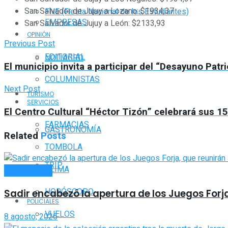
San Salvador de Jujuy a Lozano: $1934,37
FNE (Fiesta Nacional de los Estudiantes)
EMPRESAS
San Salvador de Jujuy a León: $2133,93
OPINIÓN
Previous Post
EDITORIAL
NOTIAGRO
El municipio invita a participar del “Desayuno Pat
COLUMNISTAS
Next Post
TURISMO
SERVICIOS
El Centro Cultural “Héctor Tizón” celebrará sus 15 
FARMACIAS
GASTRONOMÍA
Related
Posts
TOMBOLA
TRIP
CLIMA
ACTUALIDAD
HORÓSCOPO
Sadir encabezó la apertura de los Juegos Forj
POLICIALES
VUELOS
8 agosto, 2026