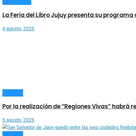
ACTUALIDAD
La Feria del Libro Jujuy presenta su program
4 agosto, 2026
LOCALES
Por la realización de “Regiones Vivas” habrá r
5 agosto, 2026
LOCALES