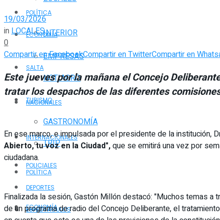
POLÍTICA
19/03/2026
in
LOCALES
INTERIOR
ECONOMÍA
0
Compartir en Facebook
Compartir en Twitter
Compartir en Whats
EMPRESAS
SALTA
Este jueves por la mañana el Concejo Deliberante
NOTIAGRO
tratar los despachos de las diferentes comisiones
TURISMO
NACIONALES
GASTRONOMÍA
En ese marco, e impulsada por el presidente de la institución, D
INTERNACIONALES
TRIP
Abierto, tu voz en la Ciudad",
que se emitirá una vez por semana
ciudadana.
POLICIALES
POLÍTICA
DEPORTES
Finalizada la sesión, Gastón Millón destacó: "Muchos temas a tr
de un programa de radio del Concejo Deliberante, el tratamiento
ECONOMÍA
ESPECTÁCULOS