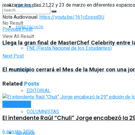
realizarse los días 21,22 y 23 de marzo en diferentes espacios
DEPORTES
Nota Audiovisual:
https://youtu.be/161cEoxsd3U
No Result
ESPECTÁCULOS
Previous Post
View All Result
Llega la gran final de MasterChef Celebrity entre I
FNE (Fiesta Nacional de los Estudiantes)
Next Post
El municipio cerrará el Mes de la Mujer con una jo
OPINIÓN
Related
Posts
EDITORIAL
ACTUALIDAD
COLUMNISTAS
El intendente Raúl “Chuli” Jorge encabezó la 2
6 agosto, 2026
SERVICIOS