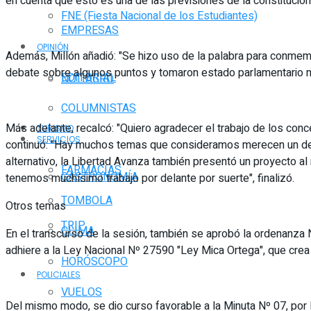
en cuenta que esto es una de las previsiones de la constitución 
FNE (Fiesta Nacional de los Estudiantes)
EMPRESAS
OPINIÓN
Además, Millón añadió: "Se hizo uso de la palabra para conme
debate sobre algunos puntos y tomaron estado parlamentario 
EDITORIAL
NOTIAGRO
COLUMNISTAS
Más adelante, recalcó: "Quiero agradecer el trabajo de los conc
TURISMO
SERVICIOS
continuó: "Hay muchos temas que consideramos merecen un deba
alternativo, la Libertad Avanza también presentó un proyecto 
FARMACIAS
GASTRONOMÍA
tenemos muchísimo trabajo por delante por suerte", finalizó.
TOMBOLA
Otros temas
TRIP
CLIMA
En el transcurso de la sesión, también se aprobó la ordenanza Nº
adhiere a la Ley Nacional Nº 27590 "Ley Mica Ortega", que crea
HORÓSCOPO
POLICIALES
VUELOS
Del mismo modo, se dio curso favorable a la Minuta Nº 07, por l