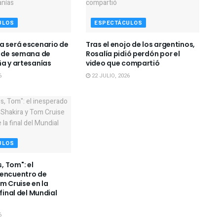
ULOS
ESPECTÁCULOS
a será escenario de
Tras el enojo de los argentinos,
n de semana de
Rosalía pidió perdón por el
ña y artesanías
video que compartió
6
22 JULIO, 2026
ULOS
 Tom": el
 encuentro de
m Cruise en la
 final del Mundial
6