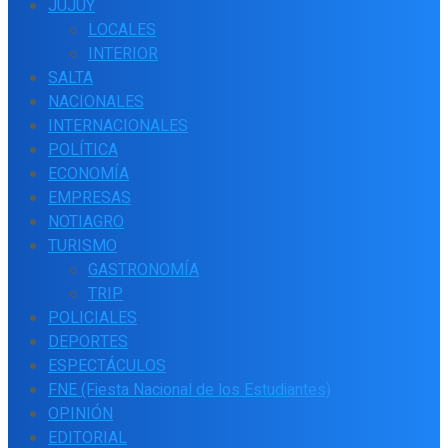
JUJUY
LOCALES
INTERIOR
SALTA
NACIONALES
INTERNACIONALES
POLÍTICA
ECONOMÍA
EMPRESAS
NOTIAGRO
TURISMO
GASTRONOMÍA
TRIP
POLICIALES
DEPORTES
ESPECTÁCULOS
FNE (Fiesta Nacional de los Estudiantes)
OPINIÓN
EDITORIAL