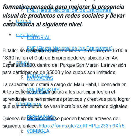
formativa pensada para mejorar la presencia
POLICIALES
FNE (Fiesta Nacional de los Estudiantes)
visual de productos en redes sociales y llevar
DEPORTES
cada marca al siguiente nivel.
OPINIÓN
ESPECTÁCULOS
EDITORIAL
FNE (Fiesta Nacional de los Estudiantes)
El taller se realizará el próximo lunes 14 de julio, de 16:00 a
COLUMNISTAS
18:30 hs, en el Club de Emprendedores, ubicado en Av.
OPINIÓN
España al 1500, dentro del Parque San Martín. La inversión
SERVICIOS
para participar es de $5000 y los cupos son limitados.
EDITORIAL
FARMACIAS
La capacitación estará a cargo de Malu Habil, Licenciada en
COLUMNISTAS
TOMBOLA
Artes Escénicas, quien guiará a los participantes en el
aprendizaje de herramientas prácticas y creativas para lograr
CLIMA
SERVICIOS
que sus productos se vean increíbles en entornos digitales.
FARMACIAS
HORÓSCOPO
Quienes deseen inscribirse pueden hacerlo a través del
siguiente enlace:
https://forms.gle/ZgRFHPLp233m9Xfr6
TOMBOLA
VUELOS