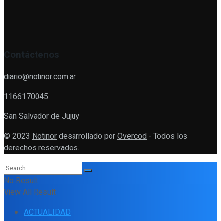
Contáctenos
diario@notinor.com.ar
1166170045
San Salvador de Jujuy
© 2023
Notinor
desarrollado por
Overcod
- Todos los
derechos reservados.
No Result
View All Result
ACTUALIDAD