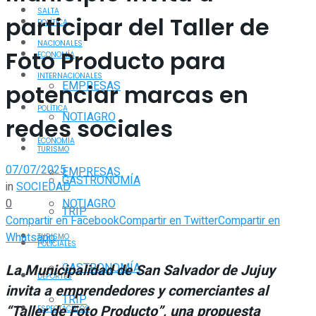
SALTA
participar del Taller de
POLÍTICA
NACIONALES
Foto Producto para
ECONOMÍA
INTERNACIONALES
EMPRESAS
potenciar marcas en
POLÍTICA
NOTIAGRO
redes sociales
ECONOMÍA
TURISMO
07/07/2025
EMPRESAS
GASTRONOMÍA
in
SOCIEDAD
0
NOTIAGRO
TRIP
Compartir en Facebook
Compartir en Twitter
Compartir en
Whatsapp
TURISMO
POLICIALES
GASTRONOMÍA
La Municipalidad de San Salvador de Jujuy
DEPORTES
invita a emprendedores y comerciantes al
TRIP
“Taller de Foto Producto”, una propuesta
ESPECTÁCULOS