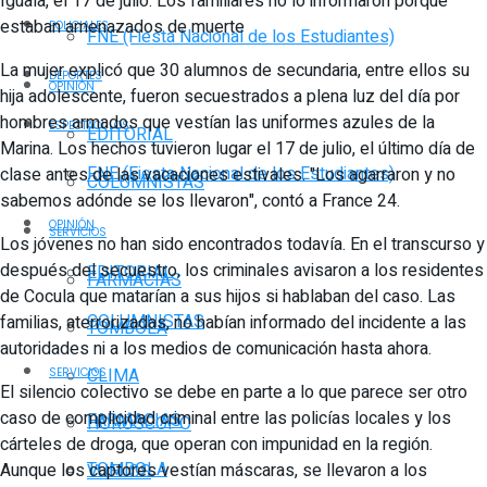
Iguala, el 17 de julio. Los familiares no lo informaron porque
estaban amenazados de muerte
POLICIALES
FNE (Fiesta Nacional de los Estudiantes)
La mujer explicó que 30 alumnos de secundaria, entre ellos su
DEPORTES
OPINIÓN
hija adolescente, fueron secuestrados a plena luz del día por
hombres armados que vestían las uniformes azules de la
ESPECTÁCULOS
EDITORIAL
Marina. Los hechos tuvieron lugar el 17 de julio, el último día de
FNE (Fiesta Nacional de los Estudiantes)
clase antes de las vacaciones estivales. "Los agarraron y no
COLUMNISTAS
sabemos adónde se los llevaron", contó a France 24.
OPINIÓN
SERVICIOS
Los jóvenes no han sido encontrados todavía. En el transcurso y
después del secuestro, los criminales avisaron a los residentes
EDITORIAL
FARMACIAS
de Cocula que matarían a sus hijos si hablaban del caso. Las
COLUMNISTAS
familias, aterrorizadas, no habían informado del incidente a las
TOMBOLA
autoridades ni a los medios de comunicación hasta ahora.
CLIMA
SERVICIOS
El silencio colectivo se debe en parte a lo que parece ser otro
caso de complicidad criminal entre las policías locales y los
FARMACIAS
HORÓSCOPO
cárteles de droga, que operan con impunidad en la región.
TOMBOLA
Aunque los captores vestían máscaras, se llevaron a los
VUELOS