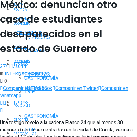
México: denuncian otro
SALTA
POLÍTICA
caso de estudiantes
NACIONALES
ECONOMÍA
desaparecidos en el
INTERNACIONALES
EMPRESAS
estado de Guerrero
POLÍTICA
NOTIAGRO
ECONOMÍA
TURISMO
27/11/2014
in
INTERNACIONALES
EMPRESAS
GASTRONOMÍA
0
Compartir en Facebook
Compartir en Twitter
Compartir en
NOTIAGRO
TRIP
Whatsapp
TURISMO
POLICIALES
GASTRONOMÍA
DEPORTES
Una testigo reveló a la cadena France 24 que al menos 30
menores fueron secuestrados en la ciudad de Cocula, vecina a
TRIP
ESPECTÁCULOS