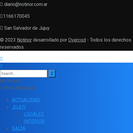
diario@notinor.com.ar
1166170045
San Salvador de Jujuy
© 2023
Notinor
desarrollado por
Overcod
- Todos los derechos
reservados.
No Result
View All Result
ACTUALIDAD
JUJUY
LOCALES
INTERIOR
SALTA