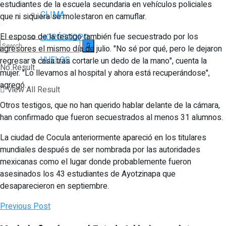
estudiantes de la escuela secundaria en vehículos policiales
CLIMA
que ni siquiera se molestaron en camuflar.
El esposo de la testigo también fue secuestrado por los
HORÓSCOPO
agresores el mismo día de julio. "No sé por qué, pero le dejaron
VUELOS
regresar a casa tras cortarle un dedo de la mano", cuenta la
No Result
mujer. "Lo llevamos al hospital y ahora está recuperándose",
agregó.
View All Result
Otros testigos, que no han querido hablar delante de la cámara,
han confirmado que fueron secuestrados al menos 31 alumnos.
La ciudad de Cocula anteriormente apareció en los titulares
mundiales después de ser nombrada por las autoridades
mexicanas como el lugar donde probablemente fueron
asesinados los 43 estudiantes de Ayotzinapa que
desaparecieron en septiembre.
Previous Post