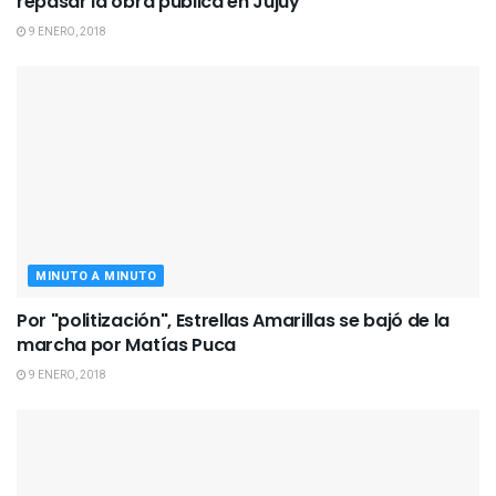
repasar la obra pública en Jujuy
9 ENERO, 2018
MINUTO A MINUTO
Por "politización", Estrellas Amarillas se bajó de la
marcha por Matías Puca
9 ENERO, 2018