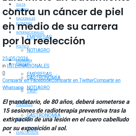
SALTA
contra un cáncer de piel
POLÍTICA
NACIONALES
en medio de su carrera
ECONOMÍA
INTERNACIONALES
EMPRESAS
por la reelección
POLÍTICA
NOTIAGRO
25/05/2026
ECONOMÍA
TURISMO
in
INTERNACIONALES
0
EMPRESAS
GASTRONOMÍA
Compartir en Facebook
Compartir en Twitter
Compartir en
Whatsapp
NOTIAGRO
TRIP
El mandatario, de 80 años, deberá someterse a
TURISMO
POLICIALES
15 sesiones de radioterapia preventiva tras la
GASTRONOMÍA
extirpación de una lesión en el cuero cabelludo
DEPORTES
por su exposición al sol.
TRIP
ESPECTÁCULOS