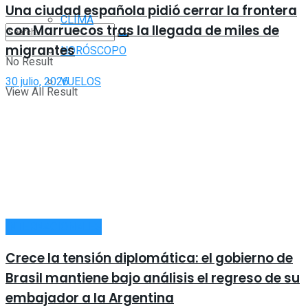
Una ciudad española pidió cerrar la frontera
CLIMA
con Marruecos tras la llegada de miles de
migrantes
HORÓSCOPO
No Result
30 julio, 2026
VUELOS
View All Result
INTERNACIONALES
Crece la tensión diplomática: el gobierno de
Brasil mantiene bajo análisis el regreso de su
embajador a la Argentina