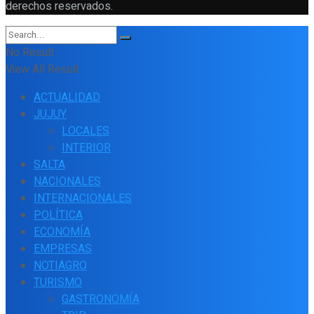
derechos reservados.
No Result
View All Result
ACTUALIDAD
JUJUY
LOCALES
INTERIOR
SALTA
NACIONALES
INTERNACIONALES
POLÍTICA
ECONOMÍA
EMPRESAS
NOTIAGRO
TURISMO
GASTRONOMÍA