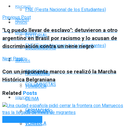
POLICIALES
FNE (Fiesta Nacional de los Estudiantes)
Previous Post
DEPORTES
OPINIÓN
"Lo puedo llevar de esclavo": detuvieron a otro
ESPECTÁCULOS
EDITORIAL
argentino en Brasil por racismo y lo acusan de
discriminación contra un nene negro
FNE (Fiesta Nacional de los Estudiantes)
COLUMNISTAS
Next Post
OPINIÓN
SERVICIOS
Con un imponente marco se realizó la Marcha
EDITORIAL
FARMACIAS
Histórica Belgraniana
COLUMNISTAS
TOMBOLA
Related
Posts
CLIMA
SERVICIOS
FARMACIAS
HORÓSCOPO
INTERNACIONALES
TOMBOLA
VUELOS