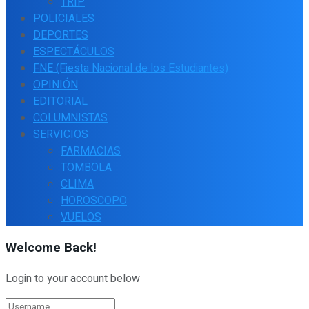
TRIP
POLICIALES
DEPORTES
ESPECTÁCULOS
FNE (Fiesta Nacional de los Estudiantes)
OPINIÓN
EDITORIAL
COLUMNISTAS
SERVICIOS
FARMACIAS
TOMBOLA
CLIMA
HOROSCOPO
VUELOS
Welcome Back!
Login to your account below