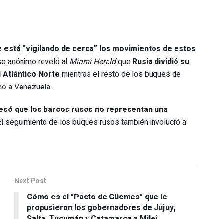
 está “vigilando de cerca” los movimientos de estos
se anónimo reveló al
Miami Herald
que
Rusia dividió su
l Atlántico Norte
mientras el resto de los buques de
ino a Venezuela.
esó que los barcos rusos no representan una
 El seguimiento de los buques rusos también involucró a
Next Post
Cómo es el "Pacto de Güemes" que le
propusieron los gobernadores de Jujuy,
Salta, Tucumán y Catamarca a Milei