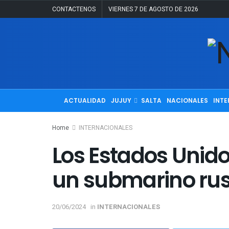
CONTACTENOS
VIERNES 7 DE AGOSTO DE 2026
ACTUALIDAD
JUJUY
SALTA
NACIONALES
INTE
Home
INTERNACIONALES
Los Estados Unido
un submarino rus
20/06/2024
in
INTERNACIONALES