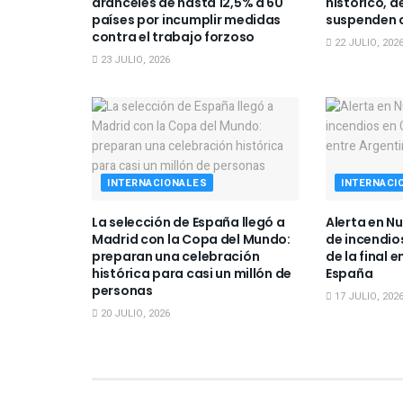
aranceles de hasta 12,5% a 60
histórico, d
países por incumplir medidas
suspenden 
contra el trabajo forzoso
22 JULIO, 202
23 JULIO, 2026
INTERNACIONALES
INTERNACI
La selección de España llegó a
Alerta en N
Madrid con la Copa del Mundo:
de incendio
preparan una celebración
de la final 
histórica para casi un millón de
España
personas
17 JULIO, 202
20 JULIO, 2026