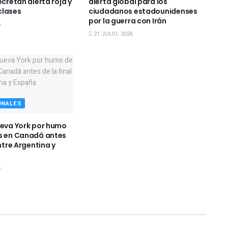
ecretan alerta roja y
alerta global para los
clases
ciudadanos estadounidenses
por la guerra con Irán
6
21 JULIO, 2026
ONALES
ueva York por humo
s en Canadá antes
entre Argentina y
6