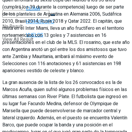
(cumplirá los 39 durante la competencia) luego de ser parte
CLIMA
de los planteles de Argentina en Alemania 2006, Sudáfrica
2010, Brasil 2014, Rusia 2018 y Qatar 2022. El capitán, que
HORÓSCOPO
No Result
milita en el Inter Miami, lleva un año fructífero en el territorio
VUELOS
norteamericano con 13 goles y 7 asistencias en 16
View All Result
presentaciones en el club de la MLS. El rosarino, que este año
con Argentina anotó un gol entre los dos amistosos que tuvo
ante Zambia y Mauritania, arribará al máximo evento de
Selecciones con 116 anotaciones y 61 asistencias en 198
apariciones vestido de celeste y blanco.
La gran ausencia de la lista de los 26 convocados es la de
Marcos Acuña, quien sufrió algunos problemas físicos en las
últimas semanas con River Plate. El futbolista que ingresó en
su lugar fue Facundo Medina, defensor de Olympique de
Marsella que puede desenvolverse de marcador central y
lateral izquierdo. Además, en el puesto se encuentra Valentín
Barco, que puede ocupar la banda y una posición en el
mediocampo, lugar en el que jugó gran parte de la temporada