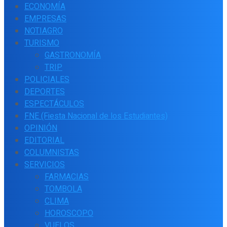
ECONOMÍA
EMPRESAS
NOTIAGRO
TURISMO
GASTRONOMÍA
TRIP
POLICIALES
DEPORTES
ESPECTÁCULOS
FNE (Fiesta Nacional de los Estudiantes)
OPINIÓN
EDITORIAL
COLUMNISTAS
SERVICIOS
FARMACIAS
TOMBOLA
CLIMA
HOROSCOPO
VUELOS