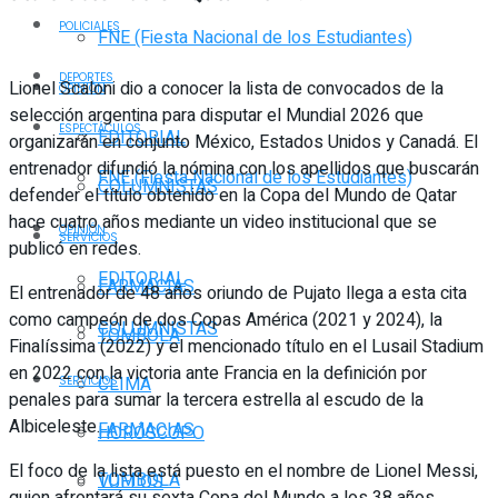
POLICIALES
FNE (Fiesta Nacional de los Estudiantes)
DEPORTES
Lionel Scaloni dio a conocer la lista de convocados de la
OPINIÓN
selección argentina para disputar el Mundial 2026 que
ESPECTÁCULOS
EDITORIAL
organizarán en conjunto México, Estados Unidos y Canadá. El
entrenador difundió la nómina con los apellidos que buscarán
FNE (Fiesta Nacional de los Estudiantes)
COLUMNISTAS
defender el título obtenido en la Copa del Mundo de Qatar
hace cuatro años mediante un video institucional que se
OPINIÓN
SERVICIOS
publicó en redes.
EDITORIAL
FARMACIAS
El entrenador de 48 años oriundo de Pujato llega a esta cita
como campeón de dos Copas América (2021 y 2024), la
COLUMNISTAS
TOMBOLA
Finalíssima (2022) y el mencionado título en el Lusail Stadium
en 2022 con la victoria ante Francia en la definición por
CLIMA
SERVICIOS
penales para sumar la tercera estrella al escudo de la
Albiceleste.
FARMACIAS
HORÓSCOPO
El foco de la lista está puesto en el nombre de Lionel Messi,
TOMBOLA
VUELOS
quien afrontará su sexta Copa del Mundo a los 38 años