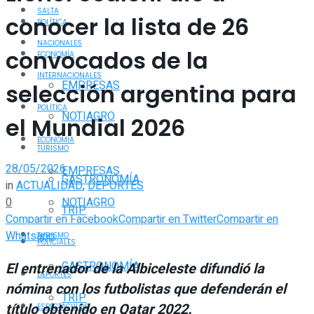
SALTA
conocer la lista de 26
POLÍTICA
NACIONALES
convocados de la
ECONOMÍA
INTERNACIONALES
EMPRESAS
selección argentina para
POLÍTICA
NOTIAGRO
el Mundial 2026
ECONOMÍA
TURISMO
28/05/2026
EMPRESAS
GASTRONOMÍA
in
ACTUALIDAD
,
DEPORTES
0
NOTIAGRO
TRIP
Compartir en Facebook
Compartir en Twitter
Compartir en
Whatsapp
TURISMO
POLICIALES
GASTRONOMÍA
El entrenador de la Albiceleste difundió la
DEPORTES
nómina con los futbolistas que defenderán el
TRIP
título obtenido en Qatar 2022.
ESPECTÁCULOS