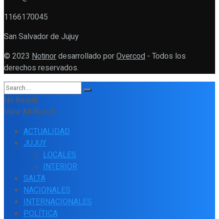
1166170045
San Salvador de Jujuy
© 2023
Notinor
desarrollado por
Overcod
- Todos los
derechos reservados.
No Result
View All Result
ACTUALIDAD
JUJUY
LOCALES
INTERIOR
SALTA
NACIONALES
INTERNACIONALES
POLÍTICA