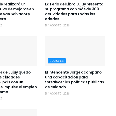
e realizará un
La Feria del Libro Jujuy presenta
ivo de mejoras en
su programa con más de 300
de San Salvador y
actividades para todas las
ero
edades
26
4 AGOSTO, 2026
LOCALES
r de Jujuy quedó
El intendente Jorge acompañó
is ciudades
una capacitación para
el país con un
fortalecer las políticas públicas
e impulsa el empleo
de cuidado
rismo
4 AGOSTO, 2026
26