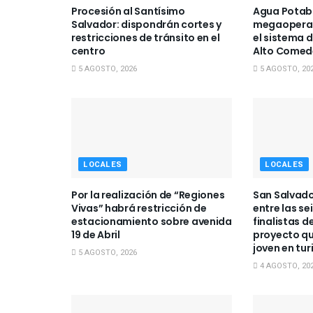
Procesión al Santísimo
Agua Potabl
Salvador: dispondrán cortes y
megaoperat
restricciones de tránsito en el
el sistema 
centro
Alto Comed
5 AGOSTO, 2026
5 AGOSTO, 20
LOCALES
LOCALES
Por la realización de “Regiones
San Salvado
Vivas” habrá restricción de
entre las se
estacionamiento sobre avenida
finalistas d
19 de Abril
proyecto qu
joven en tu
5 AGOSTO, 2026
4 AGOSTO, 20