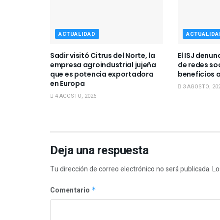
ACTUALIDAD
ACTUALIDA
Sadir visitó Citrus del Norte, la
El ISJ denun
empresa agroindustrial jujeña
de redes so
que es potencia exportadora
beneficios a
en Europa
3 AGOSTO, 20
4 AGOSTO, 2026
Deja una respuesta
Tu dirección de correo electrónico no será publicada.
Lo
Comentario
*