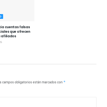
D
cia cuentas falsas
ciales que ofrecen
 afiliados
26
s campos obligatorios están marcados con
*