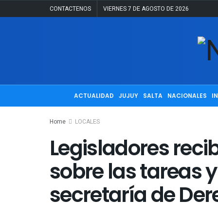
CONTACTENOS
VIERNES 7 DE AGOSTO DE 2026
ACTUALIDAD
JUJUY
SALTA
NACIONALES
I
Home
LOCALES
Legisladores reci
sobre las tareas y
secretaría de D