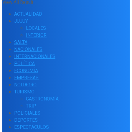
View All Result
ACTUALIDAD
JUJUY
LOCALES
INTERIOR
SALTA
NACIONALES
INTERNACIONALES
POLÍTICA
ECONOMÍA
EMPRESAS
NOTIAGRO
TURISMO
GASTRONOMÍA
TRIP
POLICIALES
DEPORTES
ESPECTÁCULOS