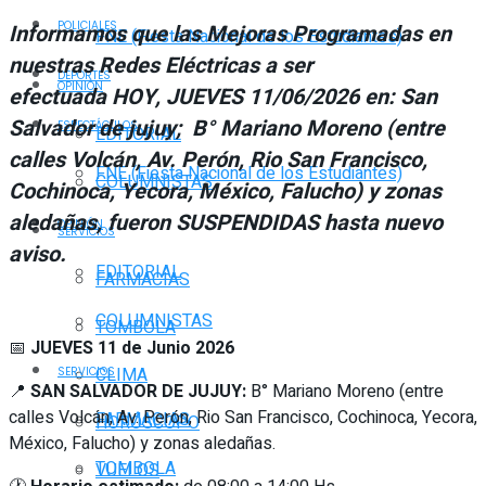
POLICIALES
Informamos que las Mejoras Programadas en
FNE (Fiesta Nacional de los Estudiantes)
nuestras Redes Eléctricas a ser
DEPORTES
OPINIÓN
efectuada HOY, JUEVES 11/06/2026 en: San
Salvador de jujuy; B° Mariano Moreno (entre
ESPECTÁCULOS
EDITORIAL
calles Volcán, Av. Perón, Rio San Francisco,
FNE (Fiesta Nacional de los Estudiantes)
COLUMNISTAS
Cochinoca, Yecora, México, Falucho) y zonas
aledañas, fueron SUSPENDIDAS hasta nuevo
OPINIÓN
SERVICIOS
aviso.
EDITORIAL
FARMACIAS
COLUMNISTAS
TOMBOLA
📅
JUEVES 11 de Junio 2026
CLIMA
SERVICIOS
📍
SAN SALVADOR DE JUJUY:
B° Mariano Moreno (entre
calles Volcán, Av. Perón, Rio San Francisco, Cochinoca, Yecora,
FARMACIAS
HORÓSCOPO
México, Falucho) y zonas aledañas.
TOMBOLA
VUELOS