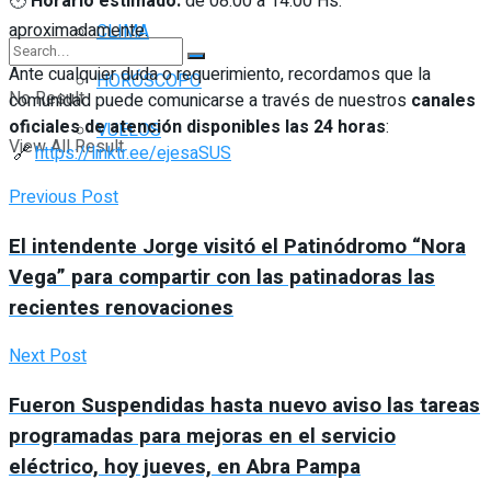
🕐
Horario estimado:
de 08:00 a 14:00 Hs.
aproximadamente.
CLIMA
Ante cualquier duda o requerimiento, recordamos que la
HORÓSCOPO
No Result
comunidad puede comunicarse a través de nuestros
canales
oficiales de atención disponibles las 24 horas
:
VUELOS
View All Result
🔗
https://linktr.ee/ejesaSUS
Previous Post
El intendente Jorge visitó el Patinódromo “Nora
Vega” para compartir con las patinadoras las
recientes renovaciones
Next Post
Fueron Suspendidas hasta nuevo aviso las tareas
programadas para mejoras en el servicio
eléctrico, hoy jueves, en Abra Pampa