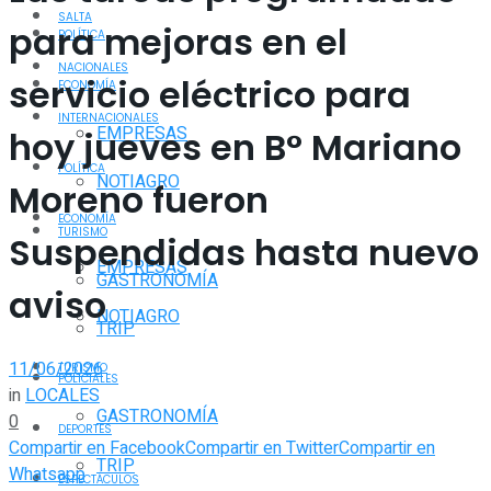
SALTA
para mejoras en el
POLÍTICA
NACIONALES
servicio eléctrico para
ECONOMÍA
INTERNACIONALES
EMPRESAS
hoy jueves en B° Mariano
POLÍTICA
NOTIAGRO
Moreno fueron
ECONOMÍA
TURISMO
Suspendidas hasta nuevo
EMPRESAS
GASTRONOMÍA
aviso
NOTIAGRO
TRIP
11/06/2026
TURISMO
POLICIALES
in
LOCALES
GASTRONOMÍA
0
DEPORTES
Compartir en Facebook
Compartir en Twitter
Compartir en
TRIP
Whatsapp
ESPECTÁCULOS