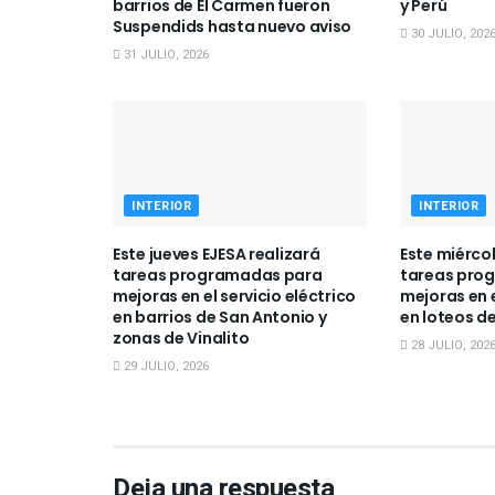
barrios de El Carmen fueron
y Perú
Suspendids hasta nuevo aviso
30 JULIO, 202
31 JULIO, 2026
INTERIOR
INTERIOR
Este jueves EJESA realizará
Este miércol
tareas programadas para
tareas pro
mejoras en el servicio eléctrico
mejoras en e
en barrios de San Antonio y
en loteos d
zonas de Vinalito
28 JULIO, 202
29 JULIO, 2026
Deja una respuesta