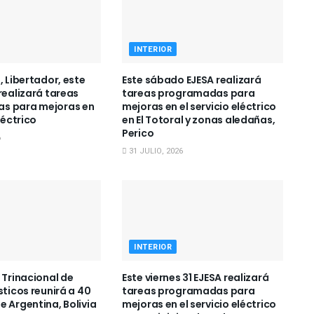
INTERIOR
, Libertador, este
Este sábado EJESA realizará
realizará tareas
tareas programadas para
s para mejoras en
mejoras en el servicio eléctrico
léctrico
en El Totoral y zonas aledañas,
Perico
6
31 JULIO, 2026
INTERIOR
 Trinacional de
Este viernes 31 EJESA realizará
sticos reunirá a 40
tareas programadas para
e Argentina, Bolivia
mejoras en el servicio eléctrico