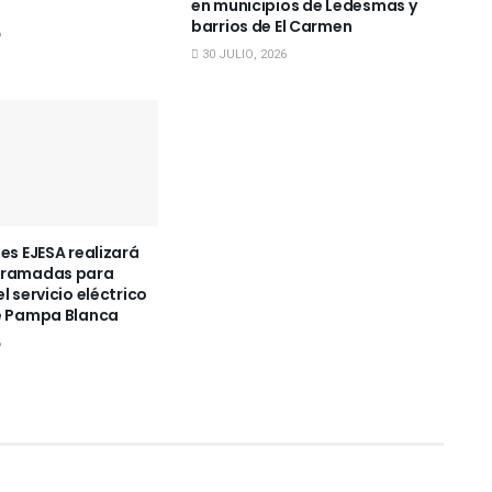
en municipios de Ledesmas y
barrios de El Carmen
6
30 JULIO, 2026
es EJESA realizará
gramadas para
l servicio eléctrico
e Pampa Blanca
6