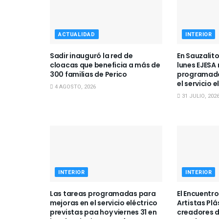
ACTUALIDAD
INTERIOR
Sadir inauguró la red de
En Sauzalito
cloacas que beneficia a más de
lunes EJESA 
300 familias de Perico
programada
el servicio e
4 AGOSTO, 2026
31 JULIO, 202
INTERIOR
INTERIOR
Las tareas programadas para
El Encuentro
mejoras en el servicio eléctrico
Artistas Plá
previstas paa hoy viernes 31 en
creadores d