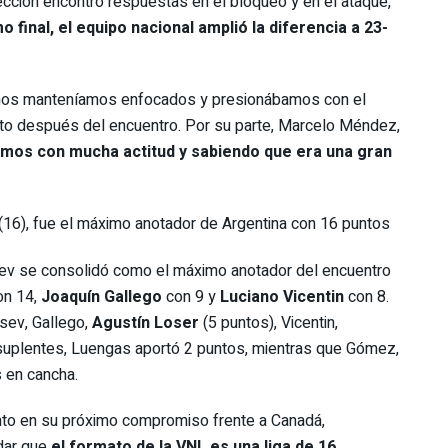
lección encontró respuestas en el bloqueo y en el ataque,
o final, el equipo nacional amplió la diferencia a 23-
si nos manteníamos enfocados y presionábamos con el
to después del encuentro. Por su parte, Marcelo Méndez,
mos con mucha actitud y sabiendo que era una gran
(16), fue el máximo anotador de Argentina con 16 puntos
tsev se consolidó como el máximo anotador del encuentro
n 14,
Joaquín Gallego
con 9 y
Luciano Vicentin
con 8.
tsev, Gallego,
Agustín Loser
(5 puntos), Vicentin,
 suplentes, Luengas aportó 2 puntos, mientras que Gómez,
 en cancha.
ento en su próximo compromiso frente a Canadá,
rdar que
el formato de la VNL es una liga de 16