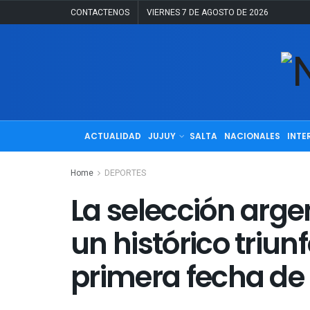
CONTACTENOS
VIERNES 7 DE AGOSTO DE 2026
ACTUALIDAD
JUJUY
SALTA
NACIONALES
INTE
Home
DEPORTES
La selección arge
un histórico triun
primera fecha de 