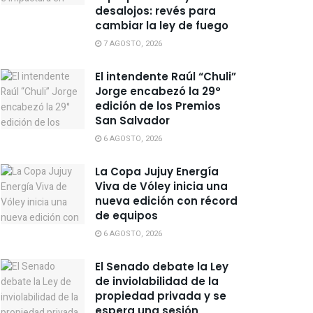
desalojos: revés para
cambiar la ley de fuego
7 AGOSTO, 2026
El intendente Raúl “Chuli”
Jorge encabezó la 29°
edición de los Premios
San Salvador
6 AGOSTO, 2026
La Copa Jujuy Energía
Viva de Vóley inicia una
nueva edición con récord
de equipos
6 AGOSTO, 2026
El Senado debate la Ley
de inviolabilidad de la
propiedad privada y se
espera una sesión