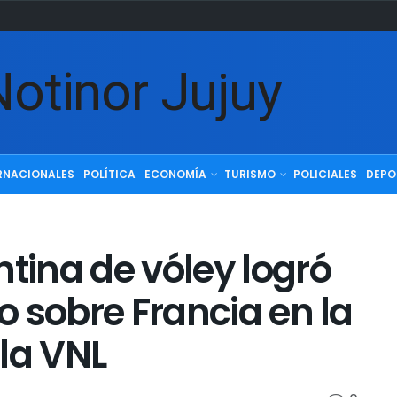
RNACIONALES
POLÍTICA
ECONOMÍA
TURISMO
POLICIALES
DEPO
ntina de vóley logró
fo sobre Francia en la
la VNL