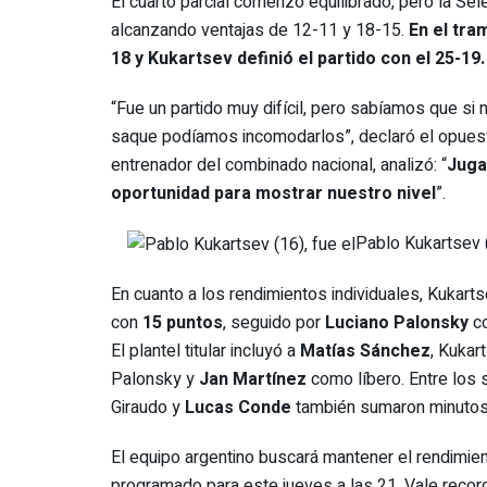
El cuarto parcial comenzó equilibrado, pero la Se
alcanzando ventajas de 12-11 y 18-15.
En el tram
18 y Kukartsev definió el partido con el 25-19.
“Fue un partido muy difícil, pero sabíamos que 
saque podíamos incomodarlos”, declaró el opues
entrenador del combinado nacional, analizó: “
Juga
oportunidad para mostrar nuestro nivel
”.
Pablo Kukartsev 
En cuanto a los rendimientos individuales, Kukar
con
15 puntos
, seguido por
Luciano Palonsky
co
El plantel titular incluyó a
Matías Sánchez
, Kukar
Palonsky y
Jan Martínez
como líbero. Entre los
Giraudo y
Lucas Conde
también sumaron minutos
El equipo argentino buscará mantener el rendimi
programado para este jueves a las 21. Vale reco