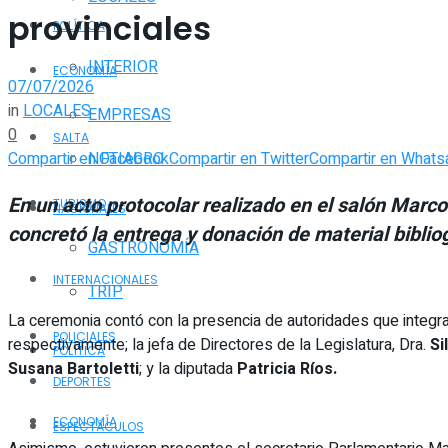
provinciales
POLÍTICA
INTERIOR
ECONOMÍA
07/07/2026
in
LOCALES
EMPRESAS
0
SALTA
Compartir en Facebook
Compartir en Twitter
Compartir en Whats
NOTIAGRO
En un acto protocolar realizado en el salón Marco
TURISMO
NACIONALES
concretó la entrega y donación de material bibliog
GASTRONOMÍA
INTERNACIONALES
TRIP
La ceremonia contó con la presencia de autoridades que integrar
POLICIALES
respectivamente; la jefa de Directores de la Legislatura, Dra.
Si
POLÍTICA
Susana Bartoletti
; y la diputada
Patricia Ríos.
DEPORTES
ECONOMÍA
ESPECTÁCULOS