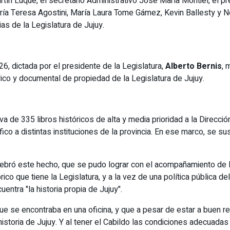
ín Luque, el secretario Administrativo José María Montiel, el pre
María Teresa Agostini, María Laura Tome Gámez, Kevin Ballesty 
as de la Legislatura de Jujuy.
26, dictada por el presidente de la Legislatura,
Alberto Bernis
, 
rico y documental de propiedad de la Legislatura de Jujuy.
tiva de 335 libros históricos de alta y media prioridad a la Direcc
ráfico a distintas instituciones de la provincia. En ese marco, se 
elebró este hecho, que se pudo lograr con el acompañamiento de 
rico que tiene la Legislatura, y a la vez de una política pública
entra "la historia propia de Jujuy".
que se encontraba en una oficina, y que a pesar de estar a buen re
istoria de Jujuy. Y al tener el Cabildo las condiciones adecuada