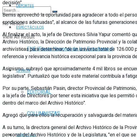
decisión".
DEPORTES
Bernis aprovechó la oportunidad para agradecer a todo el persona
condiciones adecuadas", al alcance de las futuras generaciones
No Result
ESPECTÁCULOS
Al finalizar el acto, la jefa de Directores Silvia Yapur comentó 
View All Result
Archivo Histórico, la Dirección de Patrimonio Provincial y la c
FNE (Fiesta Nacional de los Estudiantes)
archivísticas para determinar, "de un universo total de 126.000 
referencia y relevancia histórica excepcional para la provincia d
Asimismo, subrayó que aproximadamente 4 mil libros se encuentra
OPINIÓN
legislativa". Puntualizó que todo este material contribuía a fatigar
Por su parte, Sebastián Pasin, director Provincial de Patrimonio
EDITORIAL
a la jefa de Directores por tener esta iniciativa que les permiti
dentro del marco del Archivo Histórico".
COLUMNISTAS
Agregó que para ellos la recuperación y salvaguarda del material 
A su turno, la directora general del Archivo Histórico de la Pro
personal del Archivo Histórico y de la Legislatura, "en el que se 
SERVICIOS