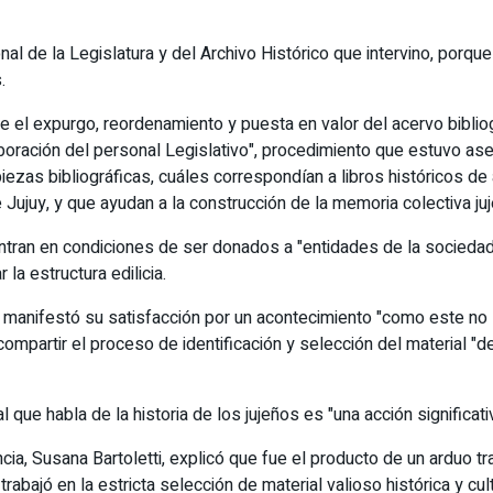
l de la Legislatura y del Archivo Histórico que intervino, porque
.
que el expurgo, reordenamiento y puesta en valor del acervo biblio
olaboración del personal Legislativo", procedimiento que estuvo a
piezas bibliográficas, cuáles correspondían a libros históricos de
e Jujuy, y que ayudan a la construcción de la memoria colectiva juj
n en condiciones de ser donados a "entidades de la sociedad civi
 la estructura edilicia.
, manifestó su satisfacción por un acontecimiento "como este no se
ó compartir el proceso de identificación y selección del material 
que habla de la historia de los jujeños es "una acción significativ
vincia, Susana Bartoletti, explicó que fue el producto de un ardu
trabajó en la estricta selección de material valioso histórica y cu