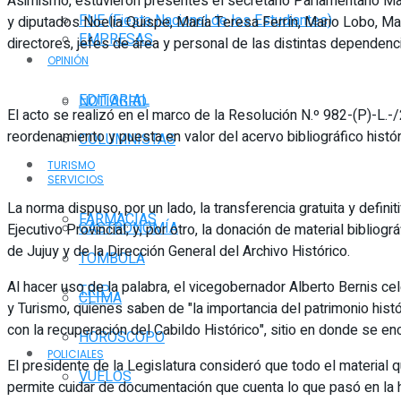
Asimismo, estuvieron presentes el secretario Parlamentario Mart
FNE (Fiesta Nacional de los Estudiantes)
y diputados Noelia Quispe, María Teresa Ferrín, Mario Lobo, 
EMPRESAS
directores, jefes de área y personal de las distintas dependenci
OPINIÓN
EDITORIAL
NOTIAGRO
El acto se realizó en el marco de la Resolución N.º 982-(P)-L.-/
reordenamiento y puesta en valor del acervo bibliográfico histó
COLUMNISTAS
TURISMO
SERVICIOS
La norma dispuso, por un lado, la transferencia gratuita y defini
FARMACIAS
GASTRONOMÍA
Ejecutivo Provincial; y, por otro, la donación de material bibliog
de Jujuy y de la Dirección General del Archivo Histórico.
TOMBOLA
Al hacer uso de la palabra, el vicegobernador Alberto Bernis c
TRIP
CLIMA
y Turismo, quienes saben de "la importancia del patrimonio histó
con la recuperación del Cabildo Histórico", sitio en donde se encu
HORÓSCOPO
POLICIALES
El presidente de la Legislatura consideró que todo el material 
VUELOS
permite cuidar de documentación que cuenta lo que pasó en la h