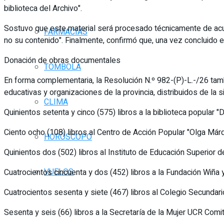
biblioteca del Archivo".
Sostuvo que este material será procesado técnicamente de acuer
FARMACIAS
no su contenido". Finalmente, confirmó que, una vez concluido el
Donación de obras documentales
TOMBOLA
En forma complementaria, la Resolución N.º 982-(P)-L.-/26 tambi
educativas y organizaciones de la provincia, distribuidos de la 
CLIMA
Quinientos setenta y cinco (575) libros a la biblioteca popular
Ciento ocho (108) libros al Centro de Acción Popular "Olga M
HORÓSCOPO
Quinientos dos (502) libros al Instituto de Educación Superior
VUELOS
Cuatrocientos cincuenta y dos (452) libros a la Fundación Wiña
Cuatrocientos sesenta y siete (467) libros al Colegio Secundar
Sesenta y seis (66) libros a la Secretaría de la Mujer UCR Comi