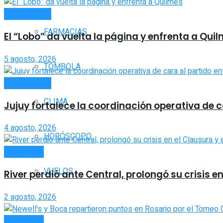
ACTUALIDAD
FARMACIAS
El “Lobo” da vuelta la página y enfrenta a Qui
5 agosto, 2026
TOMBOLA
ACTUALIDAD
CLIMA
Jujuy fortalece la coordinación operativa de c
4 agosto, 2026
HORÓSCOPO
DEPORTES
VUELOS
River perdió ante Central, prolongó su crisis en
2 agosto, 2026
DEPORTES