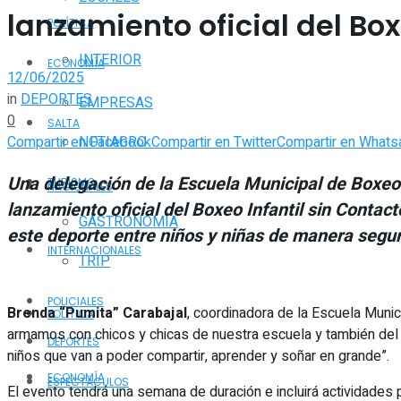
lanzamiento oficial del Box
POLÍTICA
INTERIOR
ECONOMÍA
12/06/2025
in
DEPORTES
EMPRESAS
0
SALTA
Compartir en Facebook
Compartir en Twitter
Compartir en Whats
NOTIAGRO
Una delegación de la Escuela Municipal de Boxeo 
TURISMO
NACIONALES
lanzamiento oficial del Boxeo Infantil sin Conta
GASTRONOMÍA
este deporte entre niños y niñas de manera segur
INTERNACIONALES
TRIP
POLICIALES
Brenda “Pumita” Carabajal
, coordinadora de la Escuela Munic
POLÍTICA
armamos con chicos y chicas de nuestra escuela y también del clu
DEPORTES
niños que van a poder compartir, aprender y soñar en grande”.
ECONOMÍA
ESPECTÁCULOS
El evento tendrá una semana de duración e incluirá actividades