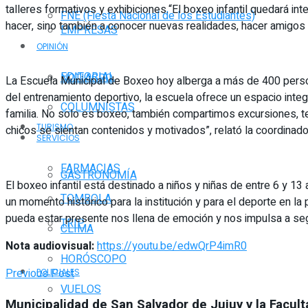
talleres formativos y exhibiciones.“El boxeo infantil quedará i
FNE (Fiesta Nacional de los Estudiantes)
hacer, sino también a conocer nuevas realidades, hacer amigos 
EMPRESAS
OPINIÓN
EDITORIAL
NOTIAGRO
La Escuela Municipal de Boxeo hoy alberga a más de 400 persona
del entrenamiento deportivo, la escuela ofrece un espacio integ
COLUMNISTAS
familia. No solo es boxeo, también compartimos excursiones, te
TURISMO
chicos se sientan contenidos y motivados”, relató la coordinado
SERVICIOS
FARMACIAS
GASTRONOMÍA
El boxeo infantil está destinado a niños y niñas de entre 6 y 13
TOMBOLA
un momento histórico para la institución y para el deporte en la
pueda estar presente nos llena de emoción y nos impulsa a segui
TRIP
CLIMA
Nota audiovisual:
https://youtu.be/edwQrP4imR0
HORÓSCOPO
Previous Post
POLICIALES
VUELOS
Municipalidad de San Salvador de Jujuy y la Facult