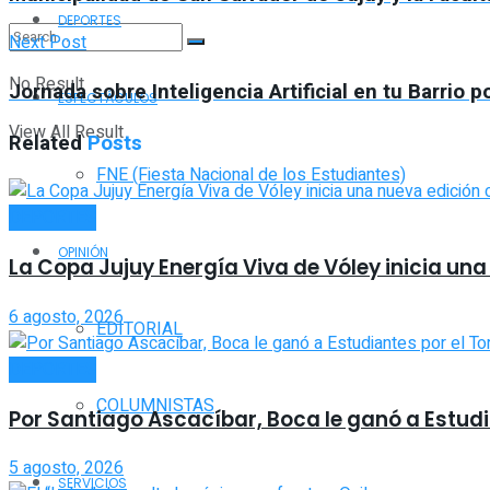
DEPORTES
Next Post
No Result
Jornada sobre Inteligencia Artificial en tu Barrio p
ESPECTÁCULOS
View All Result
Related
Posts
FNE (Fiesta Nacional de los Estudiantes)
DEPORTES
OPINIÓN
La Copa Jujuy Energía Viva de Vóley inicia un
6 agosto, 2026
EDITORIAL
DEPORTES
COLUMNISTAS
Por Santiago Ascacíbar, Boca le ganó a Estud
5 agosto, 2026
SERVICIOS