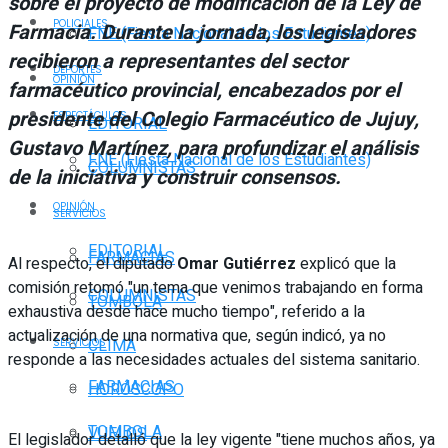
sobre el proyecto de modificación de la Ley de
POLICIALES
Farmacia. Durante la jornada, los legisladores
FNE (Fiesta Nacional de los Estudiantes)
recibieron a representantes del sector
DEPORTES
OPINIÓN
farmacéutico provincial, encabezados por el
presidente del Colegio Farmacéutico de Jujuy,
ESPECTÁCULOS
EDITORIAL
Gustavo Martínez, para profundizar el análisis
FNE (Fiesta Nacional de los Estudiantes)
COLUMNISTAS
de la iniciativa y construir consensos.
OPINIÓN
SERVICIOS
EDITORIAL
FARMACIAS
Al respecto, el diputado
Omar Gutiérrez
explicó que la
comisión retomó "un tema que venimos trabajando en forma
COLUMNISTAS
TOMBOLA
exhaustiva desde hace mucho tiempo", referido a la
actualización de una normativa que, según indicó, ya no
CLIMA
SERVICIOS
responde a las necesidades actuales del sistema sanitario.
FARMACIAS
HORÓSCOPO
TOMBOLA
VUELOS
El legislador detalló que la ley vigente "tiene muchos años, ya