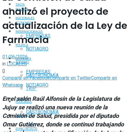
SALTA
analizó el proyecto de
POLÍTICA
NACIONALES
actualización de la Ley de
ECONOMÍA
INTERNACIONALES
EMPRESAS
Farmacia
POLÍTICA
NOTIAGRO
01/06/2026
ECONOMÍA
TURISMO
in
LOCALES
0
EMPRESAS
GASTRONOMÍA
Compartir en Facebook
Compartir en Twitter
Compartir en
Whatsapp
NOTIAGRO
TRIP
En el salón Raúl Alfonsín de la Legislatura de
TURISMO
POLICIALES
Jujuy se realizó una nueva reunión de la
GASTRONOMÍA
Comisión de Salud, presidida por el diputado
DEPORTES
Omar Gutiérrez, donde se continuó trabajando
TRIP
ESPECTÁCULOS