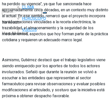
ha perdido su vigencia", ya que fue sancionada hace
CLIMA
aproximadamente cinco décadas, en un contexto muy distinto
al actual. En ese sentido, remarcó que el proyecto incorpora
HORÓSCOPO
transformaciones vinculadas a la receta electrónica, la
No Result
trazabilidad, el almacenamiento y la seguridad de los
VUELOS
View All Result
medicamentos, aspectos que hoy forman parte de la práctica
cotidiana y requieren un adecuado marco legal.
Asimismo, Gutiérrez destacó que el trabajo legislativo viene
siendo enriquecido por los aportes de todos los actores
involucrados. Señaló que durante la reunión se volvió a
escuchar a las entidades que representan al sector
farmacéutico para revisar observaciones y evaluar posibles
modificaciones al articulado, y sostuvo que la iniciativa está
próxima a obtener despacho favorable.