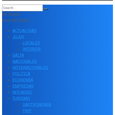
No Result
View All Result
ACTUALIDAD
JUJUY
LOCALES
INTERIOR
SALTA
NACIONALES
INTERNACIONALES
POLÍTICA
ECONOMÍA
EMPRESAS
NOTIAGRO
TURISMO
GASTRONOMÍA
TRIP