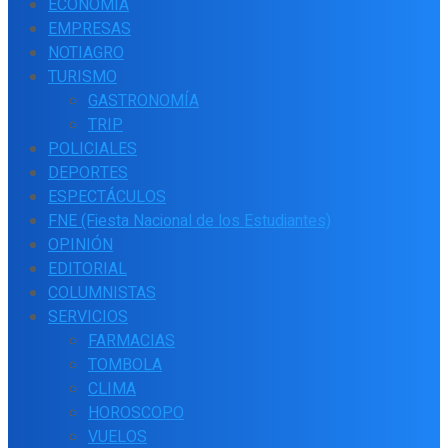
ECONOMÍA
EMPRESAS
NOTIAGRO
TURISMO
GASTRONOMÍA
TRIP
POLICIALES
DEPORTES
ESPECTÁCULOS
FNE (Fiesta Nacional de los Estudiantes)
OPINIÓN
EDITORIAL
COLUMNISTAS
SERVICIOS
FARMACIAS
TOMBOLA
CLIMA
HOROSCOPO
VUELOS