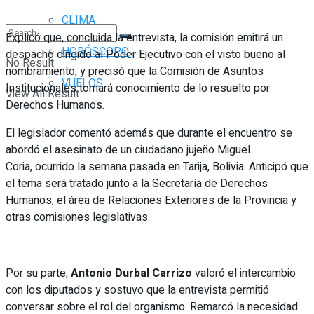
CLIMA
Explicó que, concluida la entrevista, la comisión emitirá un
HORÓSCOPO
despacho dirigido al Poder Ejecutivo con el visto bueno al
No Result
nombramiento, y precisó que la Comisión de Asuntos
VUELOS
Institucionales tomará conocimiento de lo resuelto por
View All Result
Derechos Humanos.
El legislador comentó además que durante el encuentro se
abordó el asesinato de un ciudadano jujeño Miguel
Coria, ocurrido la semana pasada en Tarija, Bolivia. Anticipó que
el tema será tratado junto a la Secretaría de Derechos
Humanos, el área de Relaciones Exteriores de la Provincia y
otras comisiones legislativas.
Por su parte,
Antonio Durbal Carrizo
valoró el intercambio
con los diputados y sostuvo que la entrevista permitió
conversar sobre el rol del organismo. Remarcó la necesidad