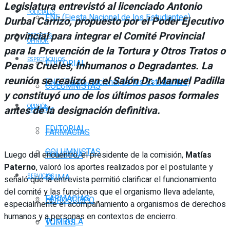
Legislatura entrevistó al licenciado Antonio
POLICIALES
FNE (Fiesta Nacional de los Estudiantes)
Durbal Carrizo, propuesto por el Poder Ejecutivo
provincial para integrar el Comité Provincial
DEPORTES
OPINIÓN
para la Prevención de la Tortura y Otros Tratos o
ESPECTÁCULOS
EDITORIAL
Penas Crueles, Inhumanos o Degradantes. La
reunión se realizó en el Salón Dr. Manuel Padilla
FNE (Fiesta Nacional de los Estudiantes)
COLUMNISTAS
y constituyó uno de los últimos pasos formales
OPINIÓN
antes de la designación definitiva.
SERVICIOS
EDITORIAL
FARMACIAS
COLUMNISTAS
Luego del encuentro, el presidente de la comisión,
Matías
TOMBOLA
Paterno
, valoró los aportes realizados por el postulante y
CLIMA
SERVICIOS
señaló que la entrevista permitió clarificar el funcionamiento
del comité y las funciones que el organismo lleva adelante,
FARMACIAS
HORÓSCOPO
especialmente el acompañamiento a organismos de derechos
humanos y a personas en contextos de encierro.
TOMBOLA
VUELOS