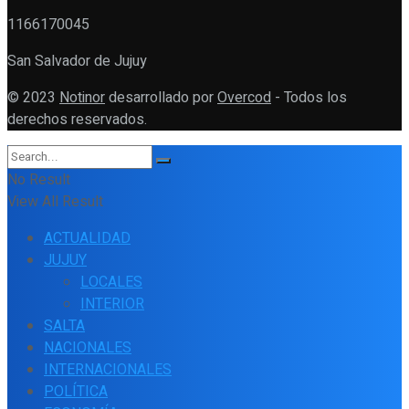
1166170045
San Salvador de Jujuy
© 2023
Notinor
desarrollado por
Overcod
- Todos los
derechos reservados.
No Result
View All Result
ACTUALIDAD
JUJUY
LOCALES
INTERIOR
SALTA
NACIONALES
INTERNACIONALES
POLÍTICA