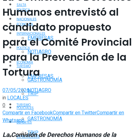
SALTA
Humanos entrevistó al
POLÍTICA
NACIONALES
candidato propuesto
ECONOMÍA
INTERNACIONALES
EMPRESAS
para el Comité Provincial
POLÍTICA
NOTIAGRO
para la Prevención de la
ECONOMÍA
TURISMO
Tortura
EMPRESAS
GASTRONOMÍA
07/05/2026
NOTIAGRO
TRIP
in
LOCALES
0
TURISMO
POLICIALES
Compartir en Facebook
Compartir en Twitter
Compartir en
GASTRONOMÍA
Whatsapp
DEPORTES
TRIP
La Comisión de Derechos Humanos de la
ESPECTÁCULOS