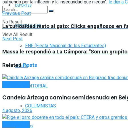
sufriendo por la inflación y la inseguridad que niegan",
le dijo a C
DEPORTES
Previous Post
No Result
La curiosidad mato al gato: Clicks engañosos en 
ESPECTÁCULOS
View All Result
Next Post
FNE (Fiesta Nacional de los Estudiantes)
Massa le respondió a La Cámpora: "Son un grupit
Related
Posts
OPINIÓN
NACIONALES
EDITORIAL
Candela Arizaga camina semidesnuda en Bel
COLUMNISTAS
4 agosto, 2026
NACIONALES
SERVICIOS