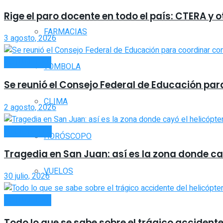
Rige el paro docente en todo el país: CTERA y
FARMACIAS
3 agosto, 2026
ACTUALIDAD
TOMBOLA
Se reunió el Consejo Federal de Educación par
CLIMA
2 agosto, 2026
NACIONALES
HORÓSCOPO
Tragedia en San Juan: así es la zona donde cay
VUELOS
30 julio, 2026
ACTUALIDAD
Todo lo que se sabe sobre el trágico accidente