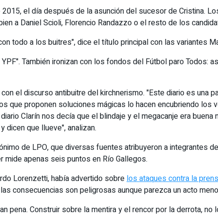
de 2015, el día después de la asunción del sucesor de Cristina.
ien a Daniel Scioli, Florencio Randazzo o el resto de los candida
on todo a los buitres", dice el título principal con las variantes 
e YPF". También ironizan con los fondos del Fútbol paro Todos: ase
a con el discurso antibuitre del kirchnerismo. "Este diario es un
ellos que proponen soluciones mágicas lo hacen encubriendo los
 diario Clarín nos decía que el blindaje y el megacanje era buena 
y dicen que llueve", analizan.
ónimo de LPO, que diversas fuentes atribuyeron a integrantes de
r mide apenas seis puntos en Río Gallegos.
rdo Lorenzetti, había advertido sobre
los ataques contra la pren
e las consecuencias son peligrosas aunque parezca un acto menor
n pena. Construir sobre la mentira y el rencor por la derrota, no 