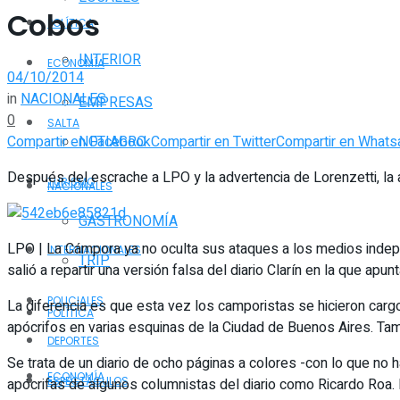
Cobos
POLÍTICA
INTERIOR
ECONOMÍA
04/10/2014
in
NACIONALES
EMPRESAS
0
SALTA
Compartir en Facebook
Compartir en Twitter
Compartir en Whats
NOTIAGRO
Después del escrache a LPO y la advertencia de Lorenzetti, la a
TURISMO
NACIONALES
GASTRONOMÍA
LPO | La Cámpora ya no oculta sus ataques a los medios inde
INTERNACIONALES
TRIP
salió a repartir una versión falsa del diario Clarín en la que a
POLICIALES
La diferencia es que esta vez los camporistas se hicieron carg
POLÍTICA
apócrifos en varias esquinas de la Ciudad de Buenos Aires. T
DEPORTES
Se trata de un diario de ocho páginas a colores -con lo que no h
ECONOMÍA
ESPECTÁCULOS
apócrifas de algunos columnistas del diario como Ricardo Roa. Ha