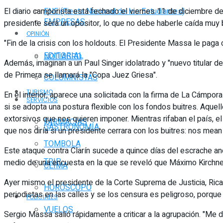
El diario camporista está fechado el viernes 11 de diciembre 
FNE (Fiesta Nacional de los Estudiantes)
EMPRESAS
presidente será un opositor, lo que no debe haberle caída muy b
OPINIÓN
"Fin de la crisis con los holdouts. El Presidente Massa le paga c
EDITORIAL
NOTIAGRO
Además, imaginan a un Paul Singer idolatrado y "nuevo titular d
de Primera se llamará la "Copa Juez Griesa".
COLUMNISTAS
TURISMO
En el interior, aparece una solicitada con la firma de La Cámpor
SERVICIOS
si se adopta una postura flexible con los fondos buitres. Aqu
extorsivos que nos quieren imponer. Mientras rifaban el país, el
FARMACIAS
GASTRONOMÍA
que nos diría si un presidente cerrara con los buitres: nos mean 
TOMBOLA
Este ataque contra Clarín sucede a quince días del escrache an
TRIP
medio de una encuesta en la que se reveló que Máximo Kirchne
CLIMA
Ayer mismo el presidente de la Corte Suprema de Justicia, Rica
HORÓSCOPO
periodistas en las calles y se los censura es peligroso, porqu
POLICIALES
VUELOS
Sergio Massa salió rápidamente a criticar a la agrupación. "Me da