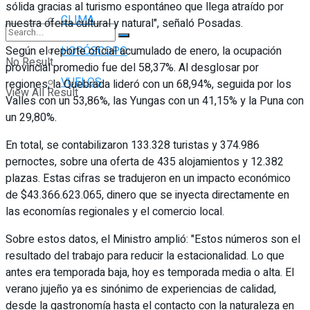
sólida gracias al turismo espontáneo que llega atraído por
CLIMA
nuestra oferta cultural y natural", señaló Posadas.
Según el reporte oficial acumulado de enero, la ocupación
HORÓSCOPO
No Result
provincial promedio fue del 58,37%. Al desglosar por
VUELOS
regiones, la Quebrada lideró con un 68,94%, seguida por los
View All Result
Valles con un 53,86%, las Yungas con un 41,15% y la Puna con
un 29,80%.
En total, se contabilizaron 133.328 turistas y 374.986
pernoctes, sobre una oferta de 435 alojamientos y 12.382
plazas. Estas cifras se tradujeron en un impacto económico
de $43.366.623.065, dinero que se inyecta directamente en
las economías regionales y el comercio local.
Sobre estos datos, el Ministro amplió: "Estos números son el
resultado del trabajo para reducir la estacionalidad. Lo que
antes era temporada baja, hoy es temporada media o alta. El
verano jujeño ya es sinónimo de experiencias de calidad,
desde la gastronomía hasta el contacto con la naturaleza en