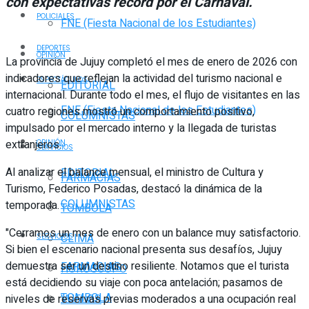
con expectativas récord por el Carnaval.
POLICIALES
FNE (Fiesta Nacional de los Estudiantes)
DEPORTES
OPINIÓN
La provincia de Jujuy completó el mes de enero de 2026 con
indicadores que reflejan la actividad del turismo nacional e
ESPECTÁCULOS
EDITORIAL
internacional. Durante todo el mes, el flujo de visitantes en las
FNE (Fiesta Nacional de los Estudiantes)
cuatro regiones mostró un comportamiento positivo,
COLUMNISTAS
impulsado por el mercado interno y la llegada de turistas
extranjeros.
OPINIÓN
SERVICIOS
Al analizar el balance mensual, el ministro de Cultura y
EDITORIAL
FARMACIAS
Turismo, Federico Posadas, destacó la dinámica de la
COLUMNISTAS
temporada.
TOMBOLA
"Cerramos un mes de enero con un balance muy satisfactorio.
CLIMA
SERVICIOS
Si bien el escenario nacional presenta sus desafíos, Jujuy
demuestra ser un destino resiliente. Notamos que el turista
FARMACIAS
HORÓSCOPO
está decidiendo su viaje con poca antelación; pasamos de
TOMBOLA
niveles de reservas previas moderados a una ocupación real
VUELOS