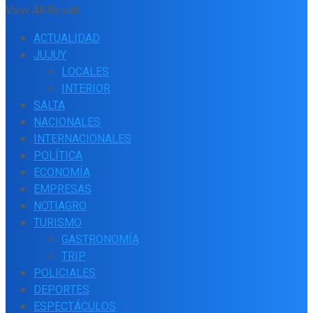
View All Result
ACTUALIDAD
JUJUY
LOCALES
INTERIOR
SALTA
NACIONALES
INTERNACIONALES
POLÍTICA
ECONOMÍA
EMPRESAS
NOTIAGRO
TURISMO
GASTRONOMÍA
TRIP
POLICIALES
DEPORTES
ESPECTÁCULOS