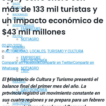
SALTA
más de 133 mil turistas y
POLÍTICA
NACIONALES
un impacto económico de
ECONOMÍA
INTERNACIONALES
EMPRESAS
$43 mil millones
POLÍTICA
NOTIAGRO
02/02/2026
ECONOMÍA
TURISMO
in
ACTUALIDAD
,
LOCALES
,
TURISMO Y CULTURA
0
EMPRESAS
GASTRONOMÍA
Compartir en Facebook
Compartir en Twitter
Compartir en
Whatsapp
NOTIAGRO
TRIP
El Ministerio de Cultura y Turismo presentó el
TURISMO
POLICIALES
balance final del primer mes del año. La
GASTRONOMÍA
provincia registró un movimiento constante en
DEPORTES
sus cuatro regiones y se prepara para un febrero
TRIP
ESPECTÁCULOS