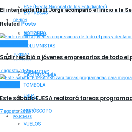
FNE (Fiesta Nacional de los Estudiantes)
El intendente Raúl Jorge acompañó el inicio a la S
EMPRESAS
OPINIÓN
Related
Posts
EDITORIAL
NOTIAGRO
ACTUALIDAD
COLUMNISTAS
TURISMO
Sadir recibió a jóvenes empresarios de todo el p
SERVICIOS
7 agosto, 2026
FARMACIAS
GASTRONOMÍA
LOCALES
TOMBOLA
TRIP
Este sábado EJESA realizará tareas programadas
CLIMA
HORÓSCOPO
7 agosto, 2026
POLICIALES
VUELOS