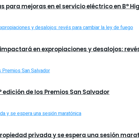
 para mejoras en el servicio eléctrico en B° Hi
 impactará en expropiaciones y desalojos: revé
9° edición de los Premios San Salvador
a propiedad privada y se espera una sesión mara