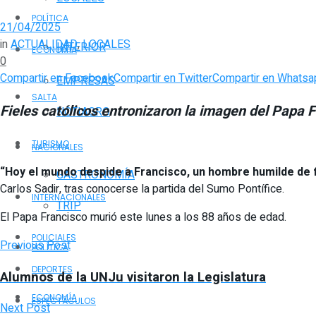
POLÍTICA
21/04/2025
in
ACTUALIDAD
,
LOCALES
INTERIOR
ECONOMÍA
0
Compartir en Facebook
Compartir en Twitter
Compartir en Whatsa
EMPRESAS
SALTA
Fieles católicos entronizaron la imagen del Papa 
NOTIAGRO
TURISMO
NACIONALES
“Hoy el mundo despide a Francisco, un hombre humilde de f
GASTRONOMÍA
Carlos Sadir, tras conocerse la partida del Sumo Pontífice.
INTERNACIONALES
TRIP
El Papa Francisco murió este lunes a los 88 años de edad.
POLICIALES
Previous Post
POLÍTICA
DEPORTES
Alumnos de la UNJu visitaron la Legislatura
ECONOMÍA
ESPECTÁCULOS
Next Post