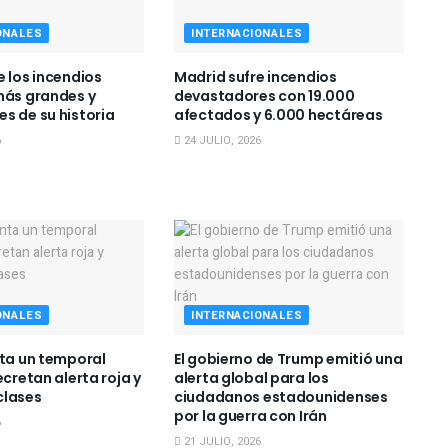
ONALES
INTERNACIONALES
e los incendios
Madrid sufre incendios
más grandes y
devastadores con 19.000
s de su historia
afectados y 6.000 hectáreas
6
24 JULIO, 2026
ONALES
INTERNACIONALES
nta un temporal
El gobierno de Trump emitió una
ecretan alerta roja y
alerta global para los
clases
ciudadanos estadounidenses
por la guerra con Irán
6
21 JULIO, 2026