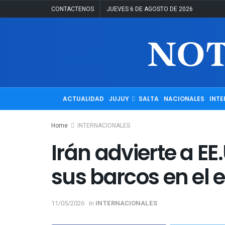
CONTACTENOS
JUEVES 6 DE AGOSTO DE 2026
ACTUALIDAD
JUJUY
SALTA
NACIONALES
INTE
Home
INTERNACIONALES
Irán advierte a E
sus barcos en el
11/05/2026
in
INTERNACIONALES