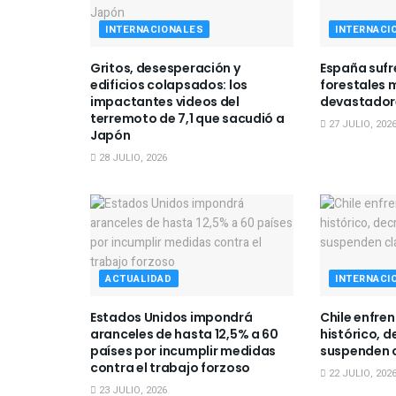
INTERNACIONALES
INTERNACI
Gritos, desesperación y
España sufr
edificios colapsados: los
forestales 
impactantes videos del
devastadore
terremoto de 7,1 que sacudió a
27 JULIO, 202
Japón
28 JULIO, 2026
ACTUALIDAD
INTERNACI
Estados Unidos impondrá
Chile enfre
aranceles de hasta 12,5% a 60
histórico, d
países por incumplir medidas
suspenden 
contra el trabajo forzoso
22 JULIO, 202
23 JULIO, 2026