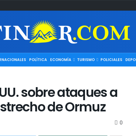
RNACIONALES
POLÍTICA
ECONOMÍA
TURISMO
POLICIALES
DEPO
E.UU. sobre ataques a
 estrecho de Ormuz
0