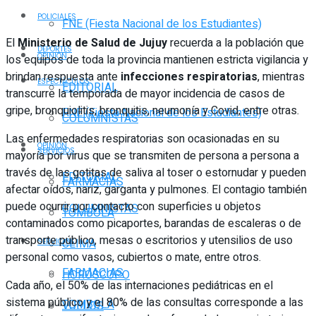
POLICIALES
FNE (Fiesta Nacional de los Estudiantes)
El
Ministerio de Salud de Jujuy
recuerda a la población que
DEPORTES
OPINIÓN
los equipos de toda la provincia mantienen estricta vigilancia y
brindan respuesta ante
infecciones respiratorias
, mientras
ESPECTÁCULOS
EDITORIAL
transcurre la temporada de mayor incidencia de casos de
gripe, bronquiolitis, bronquitis, neumonía y Covid, entre otras.
FNE (Fiesta Nacional de los Estudiantes)
COLUMNISTAS
Las enfermedades respiratorias son ocasionadas en su
OPINIÓN
SERVICIOS
mayoría por virus que se transmiten de persona a persona a
través de las gotitas de saliva al toser o estornudar y pueden
EDITORIAL
FARMACIAS
afectar oídos, nariz, garganta y pulmones. El contagio también
puede ocurrir por contacto con superficies u objetos
COLUMNISTAS
TOMBOLA
contaminados como picaportes, barandas de escaleras o de
transporte público, mesas o escritorios y utensilios de uso
CLIMA
SERVICIOS
personal como vasos, cubiertos o mate, entre otros.
FARMACIAS
HORÓSCOPO
Cada año, el 50% de las internaciones pediátricas en el
sistema público y el 80% de las consultas corresponde a las
TOMBOLA
VUELOS