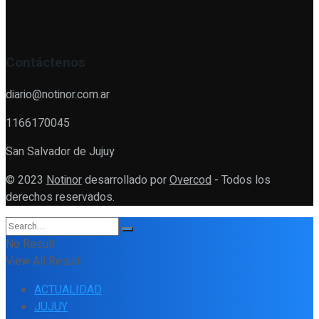
Contáctenos
diario@notinor.com.ar
1166170045
San Salvador de Jujuy
© 2023
Notinor
desarrollado por
Overcod
- Todos los
derechos reservados.
No Result
View All Result
ACTUALIDAD
JUJUY