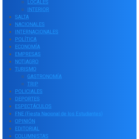
LOCALES
INTERIOR
SALTA
NACIONALES
INTERNACIONALES
POLÍTICA
ECONOMÍA
EMPRESAS
NOTIAGRO
TURISMO
GASTRONOMÍA
TRIP
POLICIALES
DEPORTES
ESPECTÁCULOS
FNE (Fiesta Nacional de los Estudiantes)
OPINIÓN
EDITORIAL
COLUMNISTAS