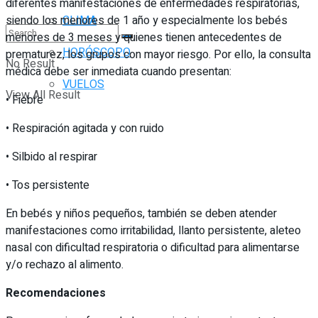
diferentes manifestaciones de enfermedades respiratorias,
siendo los menores de 1 año y especialmente los bebés
CLIMA
menores de 3 meses y quienes tienen antecedentes de
HORÓSCOPO
prematurez, los grupos con mayor riesgo. Por ello, la consulta
No Result
médica debe ser inmediata cuando presentan:
VUELOS
View All Result
• Fiebre
• Respiración agitada y con ruido
• Silbido al respirar
• Tos persistente
En bebés y niños pequeños, también se deben atender
manifestaciones como irritabilidad, llanto persistente, aleteo
nasal con dificultad respiratoria o dificultad para alimentarse
y/o rechazo al alimento.
Recomendaciones