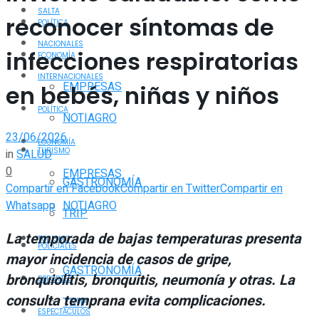
SALTA
reconocer síntomas de
POLÍTICA
NACIONALES
infecciones respiratorias
ECONOMÍA
INTERNACIONALES
EMPRESAS
en bebés, niñas y niños
POLÍTICA
NOTIAGRO
23/06/2026
ECONOMÍA
TURISMO
in
SALUD
0
EMPRESAS
GASTRONOMÍA
Compartir en Facebook
Compartir en Twitter
Compartir en
Whatsapp
NOTIAGRO
TRIP
La temporada de bajas temperaturas presenta
TURISMO
POLICIALES
mayor incidencia de casos de gripe,
GASTRONOMÍA
bronquiolitis, bronquitis, neumonía y otras. La
DEPORTES
consulta temprana evita complicaciones.
TRIP
ESPECTÁCULOS