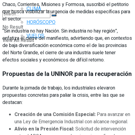
Chaco, Corrientes, Misiones y Formosa, suscribió el petitorio
CLIMA
que busca visibilizar la urgencia de medidas específicas para
el sector.
HORÓSCOPO
No Result
“Sin industria no hay Nación. Sin industria no hay región”,
VUELOS
enfatiza el cierre del manifiesto, advirtiendo que, en contextos
View All Result
de baja diversificación económica como el de las provincias
del Norte Grande, el cierre de una industria suele tener
efectos sociales y económicos de difícil retorno.
Propuestas de la UNINOR para la recuperación
Durante la jornada de trabajo, los industriales elevaron
propuestas concretas para paliar la crisis, entre las que se
destacan:
Creación de una Comisión Especial:
Para avanzar en
una Ley de Emergencia Industrial con alcance regional.
Alivio en la Presión Fiscal:
Solicitud de intervención