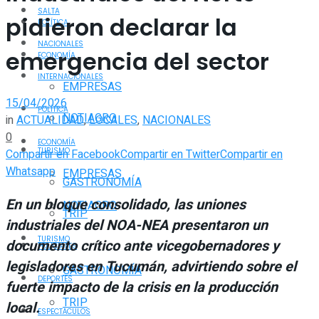
SALTA
pidieron declarar la
POLÍTICA
NACIONALES
emergencia del sector
ECONOMÍA
INTERNACIONALES
EMPRESAS
15/04/2026
POLÍTICA
NOTIAGRO
in
ACTUALIDAD
,
LOCALES
,
NACIONALES
0
ECONOMÍA
TURISMO
Compartir en Facebook
Compartir en Twitter
Compartir en
Whatsapp
EMPRESAS
GASTRONOMÍA
En un bloque consolidado, las uniones
NOTIAGRO
TRIP
industriales del NOA-NEA presentaron un
TURISMO
documento crítico ante vicegobernadores y
POLICIALES
legisladores en Tucumán, advirtiendo sobre el
GASTRONOMÍA
DEPORTES
fuerte impacto de la crisis en la producción
TRIP
local.
ESPECTÁCULOS