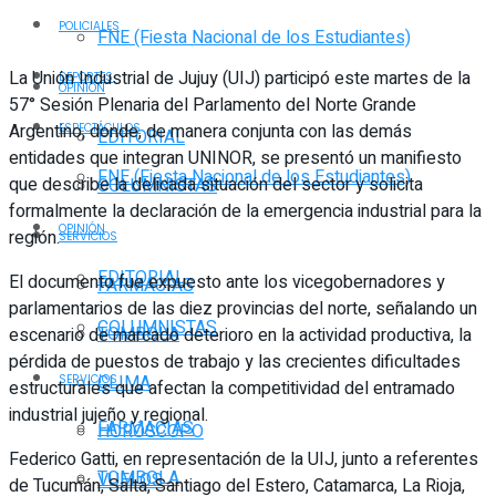
POLICIALES
FNE (Fiesta Nacional de los Estudiantes)
La Unión Industrial de Jujuy (UIJ) participó este martes de la
DEPORTES
OPINIÓN
57° Sesión Plenaria del Parlamento del Norte Grande
Argentino, donde, de manera conjunta con las demás
ESPECTÁCULOS
EDITORIAL
entidades que integran UNINOR, se presentó un manifiesto
FNE (Fiesta Nacional de los Estudiantes)
que describe la delicada situación del sector y solicita
COLUMNISTAS
formalmente la declaración de la emergencia industrial para la
OPINIÓN
región.
SERVICIOS
EDITORIAL
El documento fue expuesto ante los vicegobernadores y
FARMACIAS
parlamentarios de las diez provincias del norte, señalando un
COLUMNISTAS
TOMBOLA
escenario de marcado deterioro en la actividad productiva, la
pérdida de puestos de trabajo y las crecientes dificultades
CLIMA
SERVICIOS
estructurales que afectan la competitividad del entramado
industrial jujeño y regional.
FARMACIAS
HORÓSCOPO
Federico Gatti, en representación de la UIJ, junto a referentes
TOMBOLA
VUELOS
de Tucumán, Salta, Santiago del Estero, Catamarca, La Rioja,