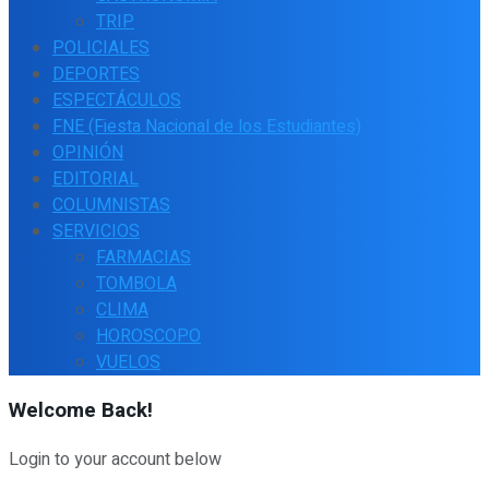
TRIP
POLICIALES
DEPORTES
ESPECTÁCULOS
FNE (Fiesta Nacional de los Estudiantes)
OPINIÓN
EDITORIAL
COLUMNISTAS
SERVICIOS
FARMACIAS
TOMBOLA
CLIMA
HOROSCOPO
VUELOS
Welcome Back!
Login to your account below