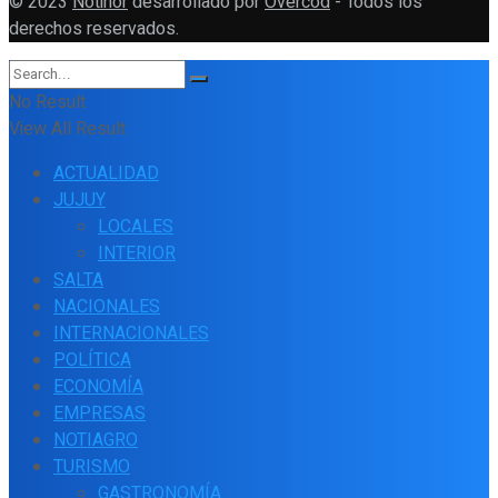
© 2023
Notinor
desarrollado por
Overcod
- Todos los
derechos reservados.
No Result
View All Result
ACTUALIDAD
JUJUY
LOCALES
INTERIOR
SALTA
NACIONALES
INTERNACIONALES
POLÍTICA
ECONOMÍA
EMPRESAS
NOTIAGRO
TURISMO
GASTRONOMÍA