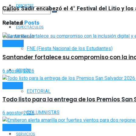
DEPORTES
Carlos Sadir encabezó el 4° Festival del Litio y los 
Related
Posts
No Result
ESPECTÁCULOS
View All Result
INTERIOR
FNE (Fiesta Nacional de los Estudiantes)
Santander fortalece su compromiso con la incl
6 agosto, 2026
OPINIÓN
LOCALES
EDITORIAL
Todo listo para la entrega de los Premios San
COLUMNISTAS
6 agosto, 2026
ACTUALIDAD
SERVICIOS