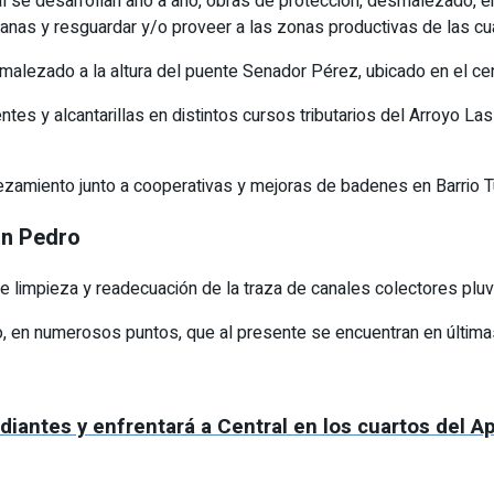
ual se desarrollan año a año, obras de protección, desmalezado, 
banas y resguardar y/o proveer a las zonas productivas de las cua
smalezado a la altura del puente Senador Pérez, ubicado en el cen
tes y alcantarillas en distintos cursos tributarios del Arroyo Las
lezamiento junto a cooperativas y mejoras de badenes en Barrio
an Pedro
e limpieza y readecuación de la traza de canales colectores pluvi
o, en numerosos puntos, que al presente se encuentran en última
diantes y enfrentará a Central en los cuartos del A