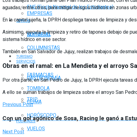
Los trabajos forman parte del Plan Hídrico Provincial, con el c
FNE (Fiesta Nacional de los Estudiantes)
aguadas, entre otros, para mitigar riesgos hídricos en zonas ur
EMPRESAS
En la capital jujeña, la DPRH despliega tareas de limpieza y de
OPINIÓN
Asimismo, ejecuta la limpieza y retiro de tapones debajo de puen
EDITORIAL
NOTIAGRO
sistema hídrico en ese sector.
COLUMNISTAS
También en San Salvador de Jujuy, realizan trabajos de desma
TURISMO
SERVICIOS
Obras en el ramal: en La Mendieta y el arroyo S
FARMACIAS
GASTRONOMÍA
Por otra parte, en San Pedro de Jujuy, la DPRH ejecuta tareas d
TOMBOLA
A ello se suman trabajos de limpieza sobre el arroyo San Pedr
TRIP
CLIMA
Previous Post
HORÓSCOPO
Con un gol agónico de Sosa, Racing le ganó a Estu
POLICIALES
VUELOS
Next Post