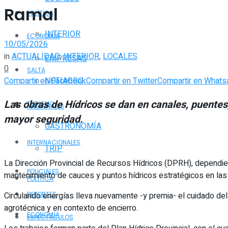
Ramal
POLÍTICA
INTERIOR
ECONOMÍA
10/05/2026
in
ACTUALIDAD
,
INTERIOR
,
LOCALES
EMPRESAS
0
SALTA
Compartir en Facebook
Compartir en Twitter
Compartir en Whats
NOTIAGRO
Las obras de Hídricos se dan en canales, puentes
TURISMO
NACIONALES
mayor seguridad.
GASTRONOMÍA
INTERNACIONALES
TRIP
La Dirección Provincial de Recursos Hídricos (DPRH), dependien
POLICIALES
mantenimiento de cauces y puntos hídricos estratégicos en las
POLÍTICA
Circulando energías lleva nuevamente -y premia- el cuidado del 
DEPORTES
agrotécnica y en contexto de encierro.
ECONOMÍA
ESPECTÁCULOS