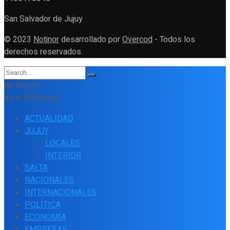
San Salvador de Jujuy
© 2023
Notinor
desarrollado por
Overcod
- Todos los
derechos reservados.
No Result
View All Result
ACTUALIDAD
JUJUY
LOCALES
INTERIOR
SALTA
NACIONALES
INTERNACIONALES
POLÍTICA
ECONOMÍA
EMPRESAS