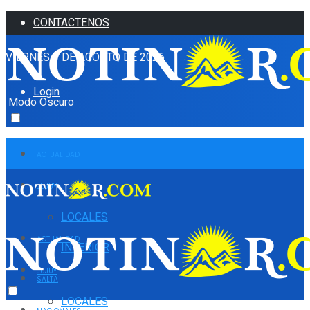
CONTACTENOS
VIERNES 7 DE AGOSTO DE 2026
Login
Modo Oscuro
ACTUALIDAD
JUJUY
LOCALES
ACTUALIDAD
INTERIOR
JUJUY
SALTA
LOCALES