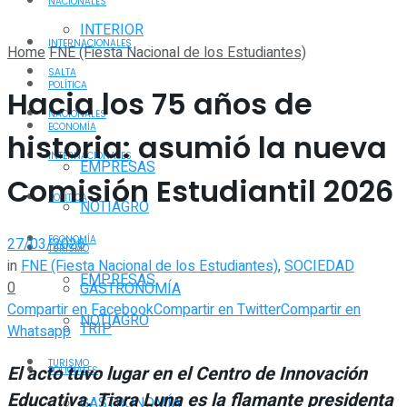
NACIONALES
INTERIOR
INTERNACIONALES
Home
FNE (Fiesta Nacional de los Estudiantes)
SALTA
POLÍTICA
Hacia los 75 años de
NACIONALES
ECONOMÍA
historia: asumió la nueva
INTERNACIONALES
EMPRESAS
Comisión Estudiantil 2026
POLÍTICA
NOTIAGRO
ECONOMÍA
27/03/2026
TURISMO
in
FNE (Fiesta Nacional de los Estudiantes)
,
SOCIEDAD
EMPRESAS
0
GASTRONOMÍA
Compartir en Facebook
Compartir en Twitter
Compartir en
NOTIAGRO
TRIP
Whatsapp
TURISMO
El acto tuvo lugar en el Centro de Innovación
POLICIALES
Educativa. Tiara Luna es la flamante presidenta
GASTRONOMÍA