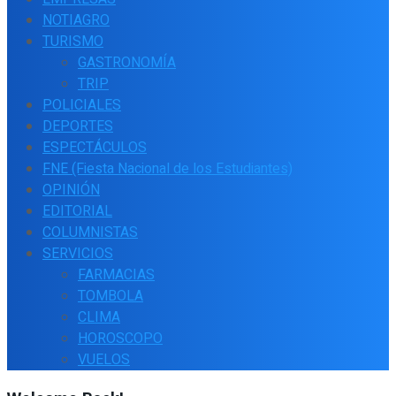
NOTIAGRO
TURISMO
GASTRONOMÍA
TRIP
POLICIALES
DEPORTES
ESPECTÁCULOS
FNE (Fiesta Nacional de los Estudiantes)
OPINIÓN
EDITORIAL
COLUMNISTAS
SERVICIOS
FARMACIAS
TOMBOLA
CLIMA
HOROSCOPO
VUELOS