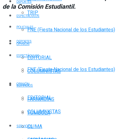
DEPORTES
de la Comisión Estudiantil.
TRIP
ESPECTÁCULOS
POLICIALES
FNE (Fiesta Nacional de los Estudiantes)
DEPORTES
OPINIÓN
ESPECTÁCULOS
EDITORIAL
FNE (Fiesta Nacional de los Estudiantes)
COLUMNISTAS
OPINIÓN
SERVICIOS
EDITORIAL
FARMACIAS
COLUMNISTAS
TOMBOLA
CLIMA
SERVICIOS