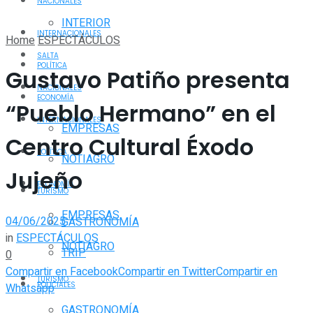
NACIONALES
INTERIOR
INTERNACIONALES
Home
ESPECTÁCULOS
SALTA
POLÍTICA
Gustavo Patiño presenta
NACIONALES
ECONOMÍA
“Pueblo Hermano” en el
INTERNACIONALES
EMPRESAS
Centro Cultural Éxodo
POLÍTICA
NOTIAGRO
Jujeño
ECONOMÍA
TURISMO
EMPRESAS
04/06/2025
GASTRONOMÍA
in
ESPECTÁCULOS
NOTIAGRO
TRIP
0
Compartir en Facebook
Compartir en Twitter
Compartir en
TURISMO
POLICIALES
Whatsapp
GASTRONOMÍA