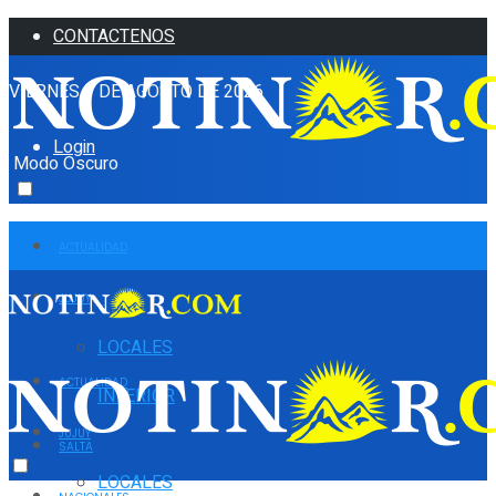
CONTACTENOS
VIERNES 7 DE AGOSTO DE 2026
Login
Modo Oscuro
ACTUALIDAD
JUJUY
LOCALES
ACTUALIDAD
INTERIOR
JUJUY
SALTA
LOCALES