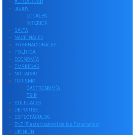
ACTUALIDAD
JUJUY
LOCALES
INTERIOR
SALTA
NACIONALES
INTERNACIONALES
POLÍTICA
ECONOMÍA
EMPRESAS
NOTIAGRO
TURISMO
GASTRONOMÍA
TRIP
POLICIALES
DEPORTES
ESPECTÁCULOS
FNE (Fiesta Nacional de los Estudiantes)
OPINIÓN