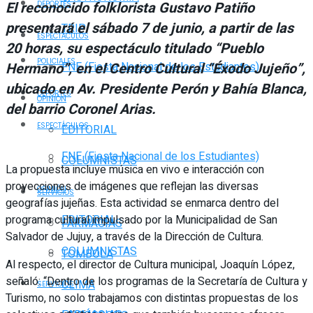
El reconocido folklorista Gustavo Patiño
DEPORTES
presentará el sábado 7 de junio, a partir de las
TRIP
ESPECTÁCULOS
20 horas, su espectáculo titulado “Pueblo
POLICIALES
Hermano”, en el Centro Cultural “Éxodo Jujeño”,
FNE (Fiesta Nacional de los Estudiantes)
ubicado en Av. Presidente Perón y Bahía Blanca,
DEPORTES
OPINIÓN
del barrio Coronel Arias.
ESPECTÁCULOS
EDITORIAL
FNE (Fiesta Nacional de los Estudiantes)
COLUMNISTAS
La propuesta incluye música en vivo e interacción con
proyecciones de imágenes que reflejan las diversas
OPINIÓN
SERVICIOS
geografías jujeñas. Esta actividad se enmarca dentro del
EDITORIAL
programa cultural impulsado por la Municipalidad de San
FARMACIAS
Salvador de Jujuy, a través de la Dirección de Cultura.
COLUMNISTAS
TOMBOLA
Al respecto, el director de Cultura municipal, Joaquín López,
señaló: “Dentro de los programas de la Secretaría de Cultura y
CLIMA
SERVICIOS
Turismo, no solo trabajamos con distintas propuestas de los