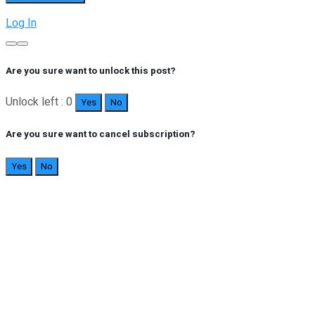
Log In
Are you sure want to unlock this post?
Unlock left : 0
Yes
No
Are you sure want to cancel subscription?
Yes
No