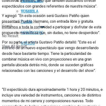
FARMACIAS
colectivos artísticos, sino que también buscamos ofrecer
HORÓSCOPO
espectáculos con grandes referentes de nuestra música”.
TOMBOLA
VUELOS
Y agregó: “En esta ocasión será Gustavo Patiño quien
presentará Pueblo Hermano, con entrada libre y gratuita.
CLIMA
Invitamos a toda la comunidad a participar y disfrutar de esta
HORÓSCOPO
propuesta maravillosa que, sin dudas, no tiene desperdicio”.
No Result
Por su parte, el artista Gustavo Patiño detalló: “Este es el
VUELOS
View All Result
estreno de un nuevo espectáculo que vengo desarrollando
desde hace bastante tiempo. Tiene la particularidad de
combinar música en vivo con proyecciones en una gran
pantalla ubicada detrás mío, donde se suceden gráficas
relacionadas con las canciones y el desarrollo del show”.
“El espectáculo dura aproximadamente 1 hora y 20 minutos, e
incluye una variedad de instrumentos, canciones de distintos
momentos de mi carrera y composiciones nuevas. Todo