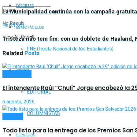
DEPORTES
La Municipalidad continúa con la campaña gratuita 
No Result
Next Post
ESPECTÁCULOS
View All Result
Tristeza não tem fim: con un doblete de Haaland, N
FNE (Fiesta Nacional de los Estudiantes)
Related
Posts
OPINIÓN
ACTUALIDAD
El intendente Raúl “Chuli” Jorge encabezó la 2
EDITORIAL
6 agosto, 2026
COLUMNISTAS
LOCALES
Todo listo para la entrega de los Premios San
SERVICIOS