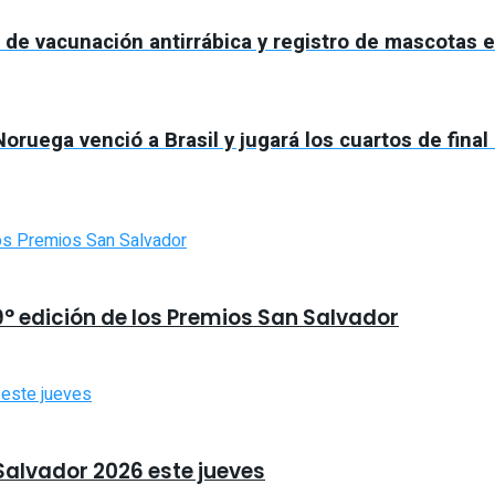
de vacunación antirrábica y registro de mascotas e
oruega venció a Brasil y jugará los cuartos de final
9° edición de los Premios San Salvador
 Salvador 2026 este jueves