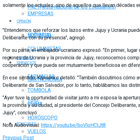
solamente los actuales, sino de aquellos que llevan décadas en
FNE (Fiesta Nacional de los Estudiantes)
EMPRESAS
OPINIÓN
"Entendemos que reforzar los lazos entre Jujuy y Ucrania puede
EDITORIAL
NOTIAGRO
Deliberante con su presencia", agregó.
COLUMNISTAS
Por su parte, el embajador ucraniano expresó: "En primer, lugar 
regiones de Ucrania y la provincia de Jujuy, reconocemos compl
TURISMO
SERVICIOS
cooperación y que pueda ser mutuamente beneficiosa en difere
FARMACIAS
En ese sentido, Klymenko detalló: "También discutimos cómo av
GASTRONOMÍA
Deliberante de San Salvador, por lo tanto, hablábamos las distin
TOMBOLA
"Ayer tuve la oportunidad de visitar junto a mi esposa la apertu
TRIP
CLIMA
la provincia y su ciudad, al presidente del Concejo Deliberante,
Jujuy", concluyó.
HORÓSCOPO
POLICIALES
Nota Audiovisual:
https://youtu.be/boVloHCtJt8
VUELOS
Previous Post