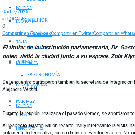
POLÍTICA
05/07/2026
in
LOCALES
INTERIOR
ECONOMÍA
0
Compartir en Facebook
Compartir en Twitter
Compartir en Whats
EMPRESAS
SALTA
El titular de la institución parlamentaria, Dr. G
NOTIAGRO
quien visitó la ciudad junto a su esposa, Zoia 
TURISMO
NACIONALES
GASTRONOMÍA
Del encuentro participaron también la secretaria de Integración
INTERNACIONALES
TRIP
Alejandra Verzini.
POLICIALES
POLÍTICA
Durante la reunión, realizada el pasado viernes, se abordaron te
DEPORTES
Al respecto, Gastón Millón resaltó: "Muy interesante la visita,
ECONOMÍA
ESPECTÁCULOS
solamente lo legislativo, sino a distintos eventos y actos. Nos 