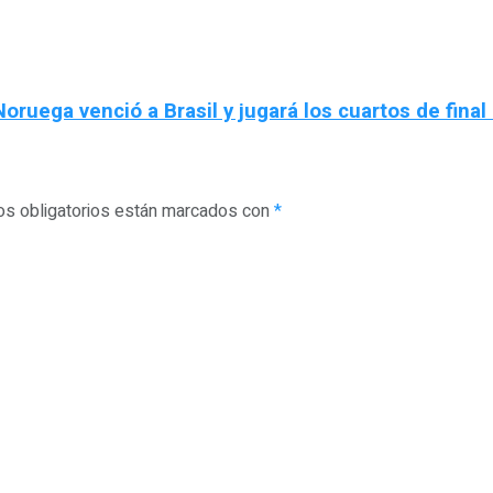
oruega venció a Brasil y jugará los cuartos de final
s obligatorios están marcados con
*