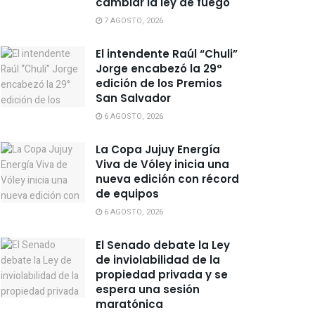
cambiar la ley de fuego
7 AGOSTO, 2026
El intendente Raúl “Chuli”
Jorge encabezó la 29°
edición de los Premios
San Salvador
6 AGOSTO, 2026
La Copa Jujuy Energía
Viva de Vóley inicia una
nueva edición con récord
de equipos
6 AGOSTO, 2026
El Senado debate la Ley
de inviolabilidad de la
propiedad privada y se
espera una sesión
maratónica