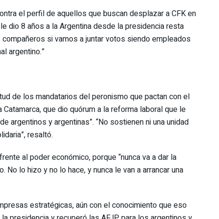
contra el perfil de aquellos que buscan desplazar a CFK en
le dio 8 años a la Argentina desde la presidencia resta
s compañeros si vamos a juntar votos siendo empleados
al argentino.”
tud de los mandatarios del peronismo que pactan con el
 Catamarca, que dio quórum a la reforma laboral que le
de argentinos y argentinas”. “No sostienen ni una unidad
idaria”, resaltó.
frente al poder económico, porque “nunca va a dar la
. No lo hizo y no lo hace, y nunca le van a arrancar una
empresas estratégicas, aún con el conocimiento que eso
 la presidencia y recuperó las AFJP para los argentinos y