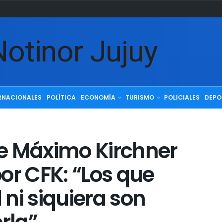
RNACIONALES
POLÍTICA
ECONOMÍA
TURISMO
POLICIALES
DEPO
e Máximo Kirchner
or CFK: “Los que
ni siquiera son