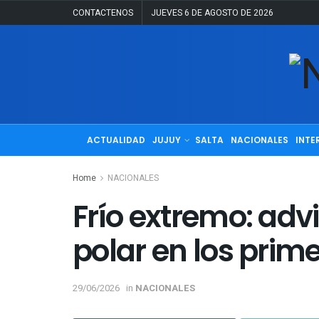
CONTACTENOS
JUEVES 6 DE AGOSTO DE 2026
ACTUALIDAD
JUJUY
SALTA
NACIONALES
INTE
Home
NACIONALES
Frío extremo: adv
polar en los prime
29/06/2026
in
NACIONALES