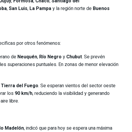
Jujuy
,
Formosa
,
Chaco
,
Santiago del
oba
,
San Luis
,
La Pampa
y la región norte de
Buenos
ecíficas por otros fenómenos:
lerano de
Neuquén
,
Río Negro
y
Chubut
. Se prevén
bles superaciones puntuales. En zonas de menor elevación
y
Tierra del Fuego
. Se esperan vientos del sector oeste
erar los
90 km/h
, reduciendo la visibilidad y generando
ire libre.
lo Madelón
, indicó que para hoy se espera una máxima