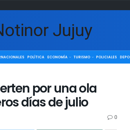
RNACIONALES
POLÍTICA
ECONOMÍA
TURISMO
POLICIALES
DEPO
ierten por una ola
ros días de julio
0