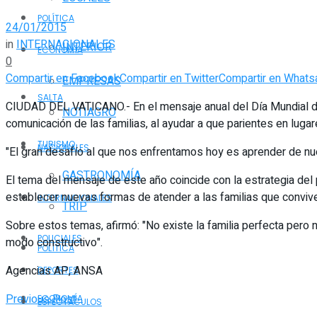
POLÍTICA
24/01/2015
in
INTERNACIONALES
INTERIOR
ECONOMÍA
0
Compartir en Facebook
Compartir en Twitter
Compartir en Whats
EMPRESAS
SALTA
CIUDAD DEL VATICANO.- En el mensaje anual del Día Mundial de l
NOTIAGRO
comunicación de las familias, al ayudar a que parientes en lug
TURISMO
NACIONALES
"El gran desafío al que nos enfrentamos hoy es aprender de nu
GASTRONOMÍA
El tema del mensaje de este año coincide con la estrategia del 
establecer nuevas formas de atender a las familias que conviven
INTERNACIONALES
TRIP
Sobre estos temas, afirmó: "No existe la familia perfecta pero n
POLICIALES
modo constructivo".
POLÍTICA
Agencias AP, ANSA
DEPORTES
Previous Post
ECONOMÍA
ESPECTÁCULOS