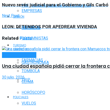
Nuevo revés judicial para el Gobierno y Gils Carbó
FNE (Fiesta Nacional de los Estudiantes)
EMPRESAS
Next Post
OPINIÓN
LEON: DETENIDOS POR APEDREAR VIVIENDA
EDITORIAL
NOTIAGRO
Related
Posts
COLUMNISTAS
TURISMO
SERVICIOS
INTERNACIONALES
FARMACIAS
GASTRONOMÍA
Una ciudad española pidió cerrar la frontera 
TOMBOLA
30 julio, 2026
TRIP
CLIMA
HORÓSCOPO
POLICIALES
VUELOS