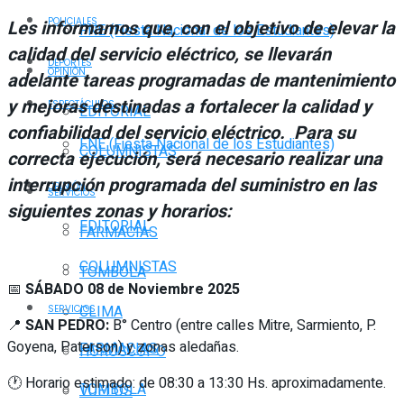
POLICIALES
Les informamos que, con el objetivo de elevar la
FNE (Fiesta Nacional de los Estudiantes)
calidad del servicio eléctrico, se llevarán
DEPORTES
OPINIÓN
adelante tareas programadas de mantenimiento
y mejoras
destinadas a fortalecer la calidad y
ESPECTÁCULOS
EDITORIAL
confiabilidad del servicio eléctrico.
Para su
FNE (Fiesta Nacional de los Estudiantes)
COLUMNISTAS
correcta ejecución, será necesario realizar una
interrupción programada del suministro en las
OPINIÓN
SERVICIOS
siguientes zonas y horarios:
EDITORIAL
FARMACIAS
COLUMNISTAS
TOMBOLA
📅
SÁBADO 08 de Noviembre 2025
CLIMA
SERVICIOS
📍
SAN PEDRO:
B° Centro (entre calles Mitre, Sarmiento, P.
Goyena, Paterson) y zonas aledañas.
FARMACIAS
HORÓSCOPO
🕐 Horario estimado: de 08:30 a 13:30 Hs. aproximadamente.
TOMBOLA
VUELOS