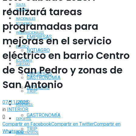
SALTA
realizará tareas
POLÍTICA
NACIONALES
programadas para
ECONOMÍA
INTERNACIONALES
EMPRESAS
mejoras en el servicio
POLÍTICA
NOTIAGRO
eléctrico en barrio Centro
ECONOMÍA
TURISMO
de San Pedro y zonas de
EMPRESAS
GASTRONOMÍA
San Antonio
NOTIAGRO
TRIP
07/11/2025
TURISMO
POLICIALES
in
INTERIOR
GASTRONOMÍA
0
DEPORTES
Compartir en Facebook
Compartir en Twitter
Compartir en
TRIP
Whatsapp
ESPECTÁCULOS