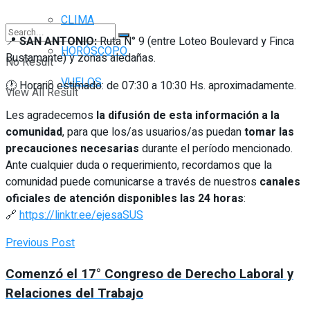
CLIMA
📍
SAN ANTONIO:
Ruta N° 9 (entre Loteo Boulevard y Finca
HORÓSCOPO
Bustamante) y zonas aledañas.
No Result
VUELOS
🕐 Horario estimado: de 07:30 a 10:30 Hs. aproximadamente.
View All Result
Les agradecemos
la difusión de esta información a la
comunidad
, para que los/as usuarios/as puedan
tomar las
precauciones necesarias
durante el período mencionado.
Ante cualquier duda o requerimiento, recordamos que la
comunidad puede comunicarse a través de nuestros
canales
oficiales de atención disponibles las 24 horas
:
🔗
https://linktr.ee/ejesaSUS
Previous Post
Comenzó el 17° Congreso de Derecho Laboral y
Relaciones del Trabajo