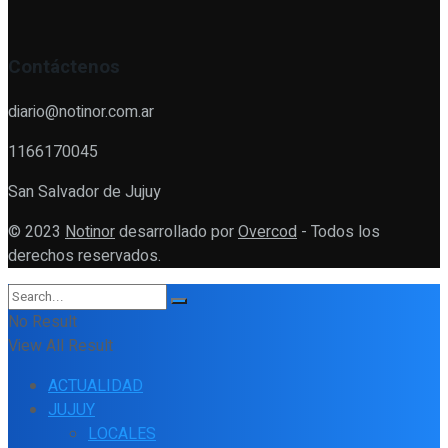
Contáctenos
diario@notinor.com.ar
1166170045
San Salvador de Jujuy
© 2023
Notinor
desarrollado por
Overcod
- Todos los
derechos reservados.
No Result
View All Result
ACTUALIDAD
JUJUY
LOCALES