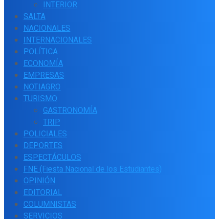
INTERIOR
SALTA
NACIONALES
INTERNACIONALES
POLÍTICA
ECONOMÍA
EMPRESAS
NOTIAGRO
TURISMO
GASTRONOMÍA
TRIP
POLICIALES
DEPORTES
ESPECTÁCULOS
FNE (Fiesta Nacional de los Estudiantes)
OPINIÓN
EDITORIAL
COLUMNISTAS
SERVICIOS