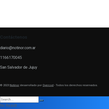
Contáctenos
diario@notinor.com.ar
1166170045
San Salvador de Jujuy
© 2023
Notinor
desarrollado por
Overcod
- Todos los derechos reservados.
No Result