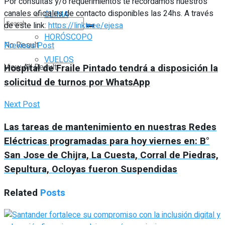
Por consultas y/o requerimientos te recordamos nuestros
canales oficiales de contacto disponibles las 24hs. A través
CLIMA
de este link:
https://linktr.ee/ejesa
HORÓSCOPO
No Result
Previous Post
VUELOS
Hospital de Fraile Pintado tendrá a disposición la
View All Result
solicitud de turnos por WhatsApp
Next Post
Las tareas de mantenimiento en nuestras Redes
Eléctricas programadas para hoy viernes en: B°
San Jose de Chijra, La Cuesta, Corral de Piedras,
Sepultura, Ocloyas fueron Suspendidas
Related
Posts