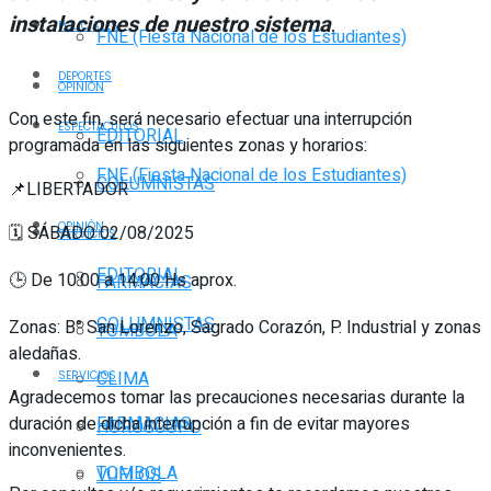
instalaciones de nuestro sistema
.
POLICIALES
FNE (Fiesta Nacional de los Estudiantes)
DEPORTES
OPINIÓN
Con este fin, será necesario efectuar una interrupción
ESPECTÁCULOS
EDITORIAL
programada en las siguientes zonas y horarios:
FNE (Fiesta Nacional de los Estudiantes)
COLUMNISTAS
📌LIBERTADOR
OPINIÓN
🗓️ SÁBADO 02/08/2025
SERVICIOS
EDITORIAL
🕒 De 10:00 a 14:00 Hs aprox.
FARMACIAS
COLUMNISTAS
Zonas: B° San Lorenzo, Sagrado Corazón, P. Industrial y zonas
TOMBOLA
aledañas.
CLIMA
SERVICIOS
Agradecemos tomar las precauciones necesarias durante la
duración de dicha interrupción a fin de evitar mayores
FARMACIAS
HORÓSCOPO
inconvenientes.
TOMBOLA
VUELOS