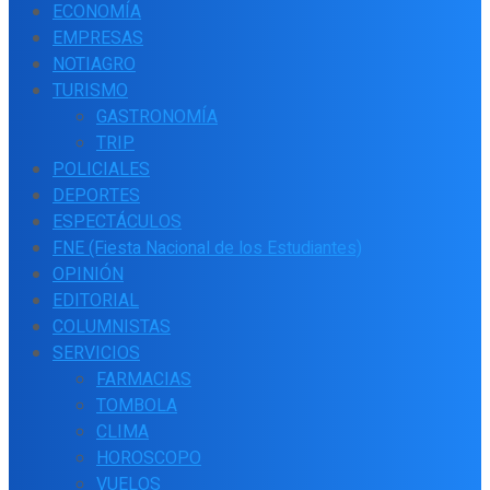
ECONOMÍA
EMPRESAS
NOTIAGRO
TURISMO
GASTRONOMÍA
TRIP
POLICIALES
DEPORTES
ESPECTÁCULOS
FNE (Fiesta Nacional de los Estudiantes)
OPINIÓN
EDITORIAL
COLUMNISTAS
SERVICIOS
FARMACIAS
TOMBOLA
CLIMA
HOROSCOPO
VUELOS