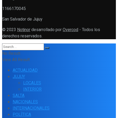
1166170045
San Salvador de Jujuy
© 2023
Notinor
desarrollado por
Overcod
- Todos los
derechos reservados.
No Result
View All Result
ACTUALIDAD
JUJUY
LOCALES
INTERIOR
SALTA
NACIONALES
INTERNACIONALES
POLÍTICA