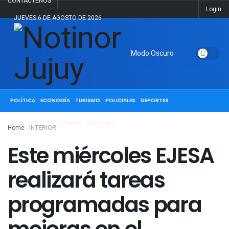
CONTACTENOS
Login
JUEVES 6 DE AGOSTO DE 2026
Modo Oscuro
ACTUALIDAD
JUJUY
SALTA
NACIONALES
INTERNACIONALES
POLÍTICA
ECONOMÍA
TURISMO
POLICIALES
DEPORTES
ESPECTÁCULOS
OPINIÓN
SERVICIOS
Home
INTERIOR
Este miércoles EJESA
realizará tareas
programadas para