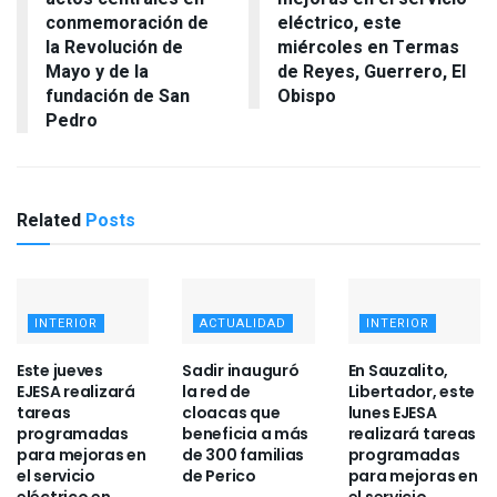
conmemoración de
eléctrico, este
la Revolución de
miércoles en Termas
Mayo y de la
de Reyes, Guerrero, El
fundación de San
Obispo
Pedro
Related
Posts
INTERIOR
ACTUALIDAD
INTERIOR
Este jueves
Sadir inauguró
En Sauzalito,
EJESA realizará
la red de
Libertador, este
tareas
cloacas que
lunes EJESA
programadas
beneficia a más
realizará tareas
para mejoras en
de 300 familias
programadas
el servicio
de Perico
para mejoras en