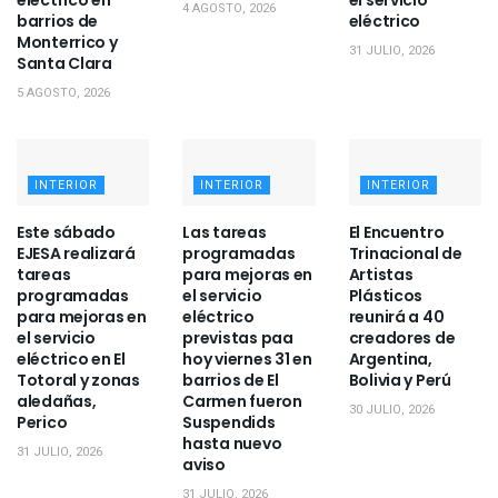
eléctrico en
el servicio
4 AGOSTO, 2026
barrios de
eléctrico
Monterrico y
31 JULIO, 2026
Santa Clara
5 AGOSTO, 2026
INTERIOR
INTERIOR
INTERIOR
Este sábado
Las tareas
El Encuentro
EJESA realizará
programadas
Trinacional de
tareas
para mejoras en
Artistas
programadas
el servicio
Plásticos
para mejoras en
eléctrico
reunirá a 40
el servicio
previstas paa
creadores de
eléctrico en El
hoy viernes 31 en
Argentina,
Totoral y zonas
barrios de El
Bolivia y Perú
aledañas,
Carmen fueron
30 JULIO, 2026
Perico
Suspendids
hasta nuevo
31 JULIO, 2026
aviso
31 JULIO, 2026