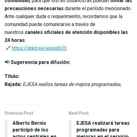
comunidad
, para que los/as usuarios/as puedan
tomar las
precauciones necesarias
durante el período mencionado.
Ante cualquier duda o requerimiento, recordamos que la
comunidad puede comunicarse a través de
nuestros
canales oficiales de atención disponibles las
24 horas
:
🔗
https://linktr.ee/ejesaSUS
📢
Sugerencia para difusión:
Título:
Bajada:
EJESA realiza tareas de mejora programadas,
Previous Post
Next Post
Alberto Bernis
EJESA realizará tareas
participó de los
programadas para
actos centrales en
mejoras en el servicio