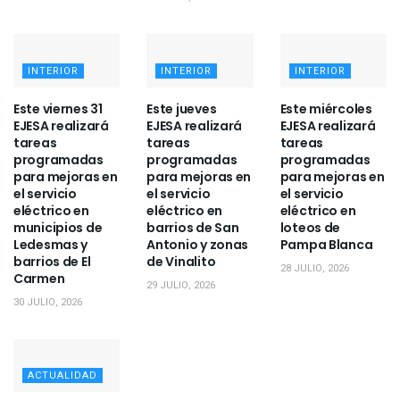
INTERIOR
INTERIOR
INTERIOR
Este viernes 31
Este jueves
Este miércoles
EJESA realizará
EJESA realizará
EJESA realizará
tareas
tareas
tareas
programadas
programadas
programadas
para mejoras en
para mejoras en
para mejoras en
el servicio
el servicio
el servicio
eléctrico en
eléctrico en
eléctrico en
municipios de
barrios de San
loteos de
Ledesmas y
Antonio y zonas
Pampa Blanca
barrios de El
de Vinalito
28 JULIO, 2026
Carmen
29 JULIO, 2026
30 JULIO, 2026
ACTUALIDAD