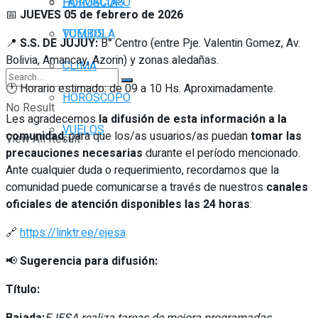
FARMACIAS
HORÓSCOPO
📅
JUEVES 05 de febrero de 2026
TOMBOLA
VUELOS
📍
S.S. DE JUJUY:
B° Centro (entre Pje. Valentin Gomez, Av.
Bolivia, Amancay, Azorin) y zonas aledañas.
CLIMA
🕐 Horario estimado: de 09 a 10 Hs. Aproximadamente.
HORÓSCOPO
No Result
Les agradecemos
la difusión de esta información a la
VUELOS
comunidad
, para que los/as usuarios/as puedan
tomar las
View All Result
precauciones necesarias
durante el período mencionado.
Ante cualquier duda o requerimiento, recordamos que la
comunidad puede comunicarse a través de nuestros
canales
oficiales de atención disponibles las 24 horas
:
🔗
https://linktr.ee/ejesa
📢
Sugerencia para difusión:
Título:
Bajada:
EJESA realiza tareas de mejora programadas,