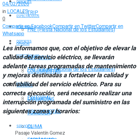
DEPORTES
04/02/2026
in
LOCALES
TRIP
ESPECTÁCULOS
0
Compartir en Facebook
Compartir en Twitter
Compartir en
POLICIALES
FNE (Fiesta Nacional de los Estudiantes)
Whatsapp
DEPORTES
OPINIÓN
Les informamos que, con el objetivo de elevar la
calidad del servicio eléctrico, se llevarán
ESPECTÁCULOS
EDITORIAL
adelante tareas programadas de mantenimiento
FNE (Fiesta Nacional de los Estudiantes)
COLUMNISTAS
y mejoras
destinadas a fortalecer la calidad y
confiabilidad del servicio eléctrico.
Para su
OPINIÓN
SERVICIOS
correcta ejecución, será necesario realizar una
EDITORIAL
FARMACIAS
interrupción programada del suministro en las
siguientes zonas y horarios:
COLUMNISTAS
TOMBOLA
CLIMA
SERVICIOS
Pasaje Valentín Gomez