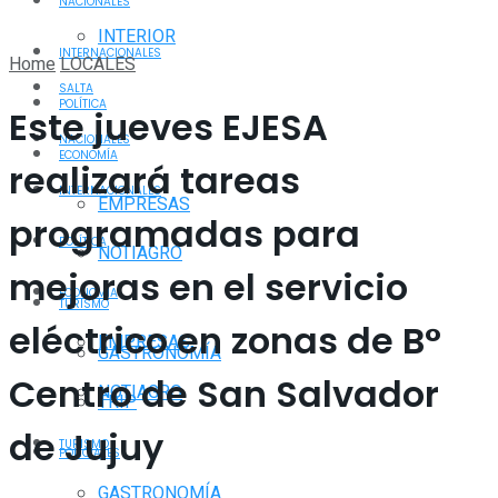
NACIONALES
INTERIOR
INTERNACIONALES
Home
LOCALES
SALTA
POLÍTICA
Este jueves EJESA
NACIONALES
ECONOMÍA
realizará tareas
INTERNACIONALES
EMPRESAS
programadas para
POLÍTICA
NOTIAGRO
mejoras en el servicio
ECONOMÍA
TURISMO
eléctrico en zonas de B°
EMPRESAS
GASTRONOMÍA
Centro de San Salvador
NOTIAGRO
TRIP
de Jujuy
TURISMO
POLICIALES
GASTRONOMÍA