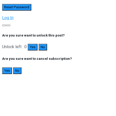
Log In
Are you sure want to unlock this post?
Unlock left : 0
Yes
No
Are you sure want to cancel subscription?
Yes
No