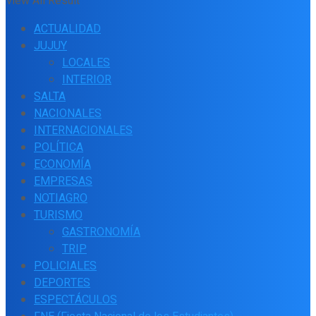
View All Result
ACTUALIDAD
JUJUY
LOCALES
INTERIOR
SALTA
NACIONALES
INTERNACIONALES
POLÍTICA
ECONOMÍA
EMPRESAS
NOTIAGRO
TURISMO
GASTRONOMÍA
TRIP
POLICIALES
DEPORTES
ESPECTÁCULOS