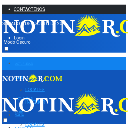
CONTACTENOS
SÁBADO 8 DE AGOSTO DE 2026
Login
Modo Oscuro
ACTUALIDAD
JUJUY
LOCALES
ACTUALIDAD
INTERIOR
JUJUY
SALTA
LOCALES