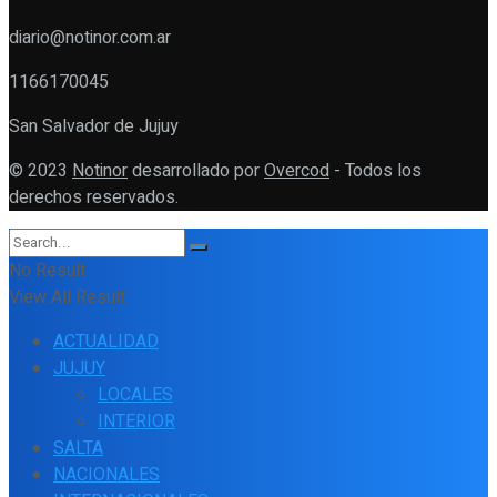
diario@notinor.com.ar
1166170045
San Salvador de Jujuy
© 2023
Notinor
desarrollado por
Overcod
- Todos los
derechos reservados.
No Result
View All Result
ACTUALIDAD
JUJUY
LOCALES
INTERIOR
SALTA
NACIONALES