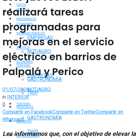
SALTA
realizará tareas
POLÍTICA
NACIONALES
programadas para
ECONOMÍA
INTERNACIONALES
EMPRESAS
mejoras en el servicio
POLÍTICA
NOTIAGRO
eléctrico en barrios de
ECONOMÍA
TURISMO
Palpalá y Perico
EMPRESAS
GASTRONOMÍA
01/07/2026
NOTIAGRO
TRIP
in
INTERIOR
0
TURISMO
POLICIALES
Compartir en Facebook
Compartir en Twitter
Compartir en
GASTRONOMÍA
Whatsapp
DEPORTES
TRIP
Les informamos que, con el objetivo de elevar la
ESPECTÁCULOS