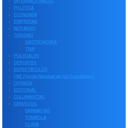
INTERNACIONALES
POLÍTICA
ECONOMÍA
EMPRESAS
NOTIAGRO
TURISMO
GASTRONOMÍA
TRIP
POLICIALES
DEPORTES
ESPECTÁCULOS
FNE (Fiesta Nacional de los Estudiantes)
OPINIÓN
EDITORIAL
COLUMNISTAS
SERVICIOS
FARMACIAS
TOMBOLA
CLIMA