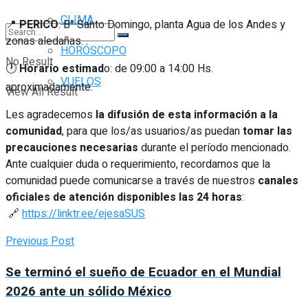
CLIMA
📍
PERICO
: B° Santo Domingo, planta Agua de los Andes y
zonas aledañas.
HORÓSCOPO
No Result
🕐
Horario estimad
o: de 09:00 a 14:00 Hs.
VUELOS
aproximadamente.
View All Result
Les agradecemos
la difusión de esta información a la
comunidad
, para que los/as usuarios/as puedan
tomar las
precauciones necesarias
durante el período mencionado.
Ante cualquier duda o requerimiento, recordamos que la
comunidad puede comunicarse a través de nuestros
canales
oficiales de atención disponibles las 24 horas
:
🔗
https://linktr.ee/ejesaSUS
Previous Post
Se terminó el sueño de Ecuador en el Mundial
2026 ante un sólido México