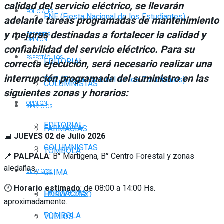
calidad del servicio eléctrico, se llevarán
POLICIALES
FNE (Fiesta Nacional de los Estudiantes)
adelante tareas programadas de mantenimiento
y mejoras destinadas a fortalecer la calidad y
DEPORTES
OPINIÓN
confiabilidad del servicio eléctrico. Para su
ESPECTÁCULOS
EDITORIAL
correcta ejecución, será necesario realizar una
interrupción programada del suministro en las
FNE (Fiesta Nacional de los Estudiantes)
COLUMNISTAS
siguientes zonas y horarios:
OPINIÓN
SERVICIOS
EDITORIAL
FARMACIAS
📅
JUEVES 02 de Julio 2026
COLUMNISTAS
TOMBOLA
📍
PALPALA
: B° Martigena, B° Centro Forestal y zonas
aledañas.
CLIMA
SERVICIOS
🕐
Horario estimado
: de 08:00 a 14:00 Hs.
FARMACIAS
HORÓSCOPO
aproximadamente.
TOMBOLA
VUELOS