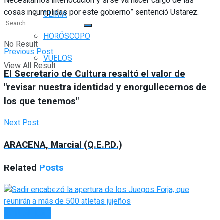
Necesitamos interlocución y si se va hacer cargo de las
cosas incumplidas por este gobierno” sentenció Ustarez.
CLIMA
HORÓSCOPO
No Result
Previous Post
VUELOS
View All Result
El Secretario de Cultura resaltó el valor de
"revisar nuestra identidad y enorgullecernos de
los que tenemos"
Next Post
ARACENA, Marcial (Q.E.P.D.)
Related
Posts
ACTUALIDAD