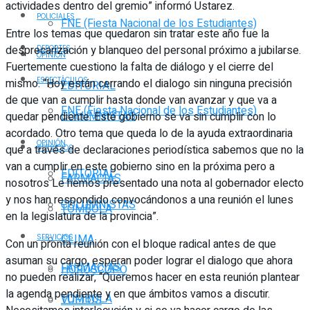
actividades dentro del gremio” informó Ustarez.
POLICIALES
FNE (Fiesta Nacional de los Estudiantes)
Entre los temas que quedaron sin tratar este año fue la
desprecarización y blanqueo del personal próximo a jubilarse.
DEPORTES
OPINIÓN
Fuertemente cuestiono la falta de diálogo y el cierre del
ESPECTÁCULOS
mismo. “Hoy están cerrando el dialogo sin ninguna precisión
EDITORIAL
de que van a cumplir hasta donde van avanzar y que va a
FNE (Fiesta Nacional de los Estudiantes)
COLUMNISTAS
quedar pendiente. Este gobierno se va sin cumplir con lo
acordado. Otro tema que queda lo de la ayuda extraordinaria
OPINIÓN
que a través de declaraciones periodística sabemos que no la
SERVICIOS
van a cumplir en este gobierno sino en la próxima pero a
EDITORIAL
FARMACIAS
nosotros Le hemos presentado una nota al gobernador electo
y nos han respondido convocándonos a una reunión el lunes
COLUMNISTAS
TOMBOLA
en la legislatura de la provincia”.
CLIMA
SERVICIOS
Con un pronta reunión con el bloque radical antes de que
asuman su cargo, esperan poder lograr el dialogo que ahora
FARMACIAS
HORÓSCOPO
no pueden realizar, “Queremos hacer en esta reunión plantear
la agenda pendiente y en que ámbitos vamos a discutir.
TOMBOLA
VUELOS