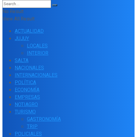
No Result
View All Result
ACTUALIDAD
JUJUY
LOCALES
INTERIOR
SALTA
NACIONALES
INTERNACIONALES
POLÍTICA
ECONOMÍA
EMPRESAS
NOTIAGRO
TURISMO
GASTRONOMÍA
TRIP
POLICIALES