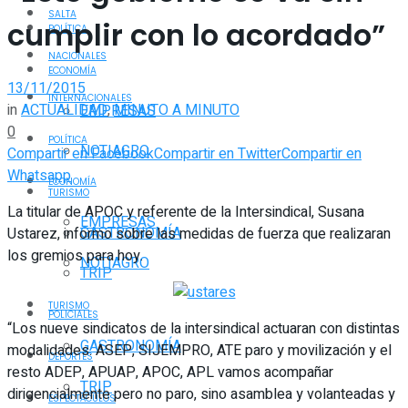
SALTA
cumplir con lo acordado”
POLÍTICA
NACIONALES
ECONOMÍA
13/11/2015
INTERNACIONALES
in
ACTUALIDAD
,
MINUTO A MINUTO
EMPRESAS
0
POLÍTICA
NOTIAGRO
Compartir en Facebook
Compartir en Twitter
Compartir en
Whatsapp
ECONOMÍA
TURISMO
La titular de APOC y referente de la Intersindical, Susana
EMPRESAS
GASTRONOMÍA
Ustarez, informo sobre las medidas de fuerza que realizaran
los gremios para hoy.
NOTIAGRO
TRIP
TURISMO
POLICIALES
“Los nueve sindicatos de la intersindical actuaran con distintas
GASTRONOMÍA
modalidades. ASEP, SIJEMPRO, ATE paro y movilización y el
DEPORTES
resto ADEP, APUAP, APOC, APL vamos acompañar
TRIP
dirigencialmente pero no paro, sino asamblea y volanteadas y
ESPECTÁCULOS