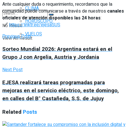
Ante cualquier duda o requerimiento, recordamos que la
CLIMA
comunidad puede comunicarse a través de nuestros
canales
oficiales de atención disponibles las 24 horas
:
HORÓSCOPO
🔗
https://linktr.ee/ejesaSUS
No Result
VUELOS
Previous Post
View All Result
Sorteo Mundial 2026: Argentina estará en el
Grupo J con Argelia, Austria y Jordania
Next Post
EJESA realizará tareas programadas para
mejoras en el servicio eléctrico, este domingo,
en calles del B° Castañeda, S.S. de Jujuy
Related
Posts