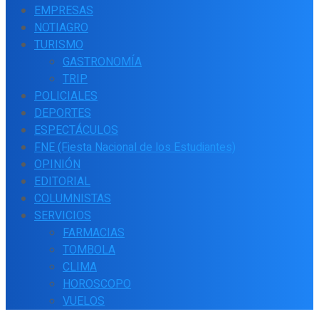
EMPRESAS
NOTIAGRO
TURISMO
GASTRONOMÍA
TRIP
POLICIALES
DEPORTES
ESPECTÁCULOS
FNE (Fiesta Nacional de los Estudiantes)
OPINIÓN
EDITORIAL
COLUMNISTAS
SERVICIOS
FARMACIAS
TOMBOLA
CLIMA
HOROSCOPO
VUELOS