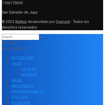
1166170045
San Salvador de Jujuy
© 2023
Notinor
desarrollado por
Overcod
- Todos los
derechos reservados.
No Result
View All Result
ACTUALIDAD
JUJUY
LOCALES
INTERIOR
SALTA
NACIONALES
INTERNACIONALES
POLÍTICA
ECONOMÍA