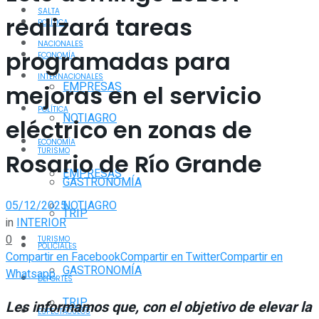
SALTA
realizará tareas
POLÍTICA
NACIONALES
programadas para
ECONOMÍA
INTERNACIONALES
EMPRESAS
mejoras en el servicio
POLÍTICA
NOTIAGRO
eléctrico en zonas de
ECONOMÍA
TURISMO
Rosario de Río Grande
EMPRESAS
GASTRONOMÍA
05/12/2025
NOTIAGRO
TRIP
in
INTERIOR
0
TURISMO
POLICIALES
Compartir en Facebook
Compartir en Twitter
Compartir en
GASTRONOMÍA
Whatsapp
DEPORTES
TRIP
Les informamos que, con el objetivo de elevar la
ESPECTÁCULOS