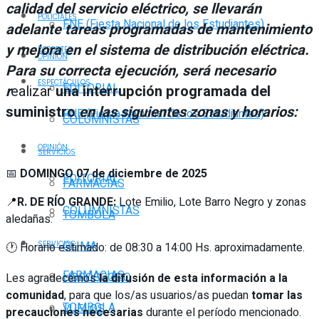
calidad del servicio eléctrico, se llevarán
POLICIALES
FNE (Fiesta Nacional de los Estudiantes)
adelante tareas programadas de mantenimiento
y mejora en el sistema de distribución eléctrica.
DEPORTES
OPINIÓN
Para su correcta ejecución, será necesario
ESPECTÁCULOS
EDITORIAL
r
ealizar
una interrupción programada del
suministro
en las siguientes zonas y horarios:
FNE (Fiesta Nacional de los Estudiantes)
COLUMNISTAS
OPINIÓN
SERVICIOS
📅
DOMINGO 07 de diciembre de 2025
EDITORIAL
FARMACIAS
📍
R. DE RÍO GRANDE:
Lote Emilio, Lote Barro Negro y zonas
COLUMNISTAS
TOMBOLA
aledañas.
CLIMA
SERVICIOS
🕐 Horario estimado: de 08:30 a 14:00 Hs. aproximadamente.
FARMACIAS
HORÓSCOPO
Les agradecemos
la difusión de esta información a la
comunidad
, para que los/as usuarios/as puedan
tomar las
TOMBOLA
VUELOS
precauciones necesarias
durante el período mencionado.