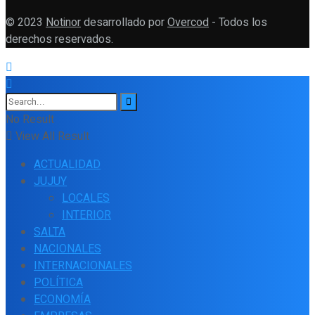
© 2023
Notinor
desarrollado por
Overcod
- Todos los
derechos reservados.
No Result
View All Result
ACTUALIDAD
JUJUY
LOCALES
INTERIOR
SALTA
NACIONALES
INTERNACIONALES
POLÍTICA
ECONOMÍA