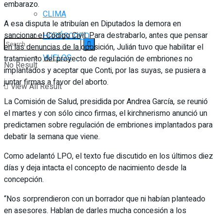
embarazo.
CLIMA
A esa disputa le atribuían en Diputados la demora en
sancionar el Código Civil. Para destrabarlo, antes que pensar
HORÓSCOPO
en las denuncias de la oposición, Julián tuvo que habilitar el
VUELOS
tratamiento del proyecto de regulación de embriones no
No Result
implantados y aceptar que Conti, por las suyas, se pusiera a
juntar firmas a favor del aborto.
View All Result
La Comisión de Salud, presidida por Andrea García, se reunió
el martes y con sólo cinco firmas, el kirchnerismo anunció un
predictamen sobre regulación de embriones implantados para
debatir la semana que viene.
Como adelantó LPO, el texto fue discutido en los últimos diez
días y deja intacta el concepto de nacimiento desde la
concepción.
“Nos sorprendieron con un borrador que ni habían planteado
en asesores. Hablan de darles mucha concesión a los