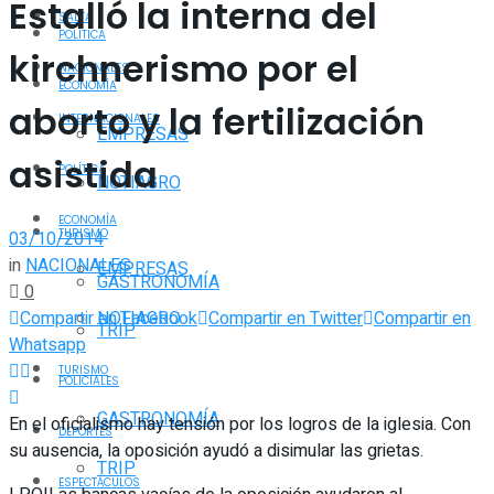
Estalló la interna del
SALTA
POLÍTICA
kirchnerismo por el
NACIONALES
ECONOMÍA
aborto y la fertilización
INTERNACIONALES
EMPRESAS
asistida
POLÍTICA
NOTIAGRO
ECONOMÍA
TURISMO
03/10/2014
in
NACIONALES
EMPRESAS
GASTRONOMÍA
0
Compartir en Facebook
Compartir en Twitter
Compartir en
NOTIAGRO
TRIP
Whatsapp
TURISMO
POLICIALES
GASTRONOMÍA
En el oficialismo hay tensión por los logros de la iglesia. Con
DEPORTES
su ausencia, la oposición ayudó a disimular las grietas.
TRIP
ESPECTÁCULOS