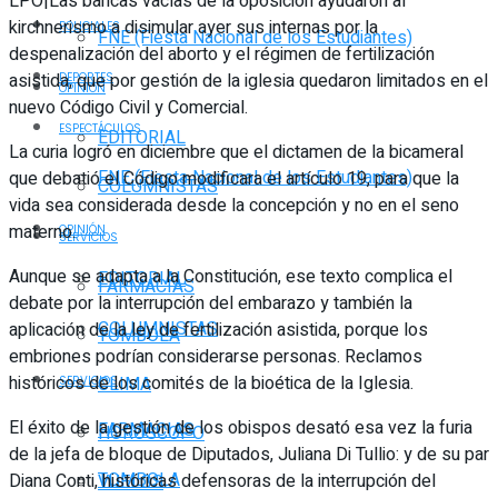
LPO|Las bancas vacías de la oposición ayudaron al
kirchnerismo a disimular ayer sus internas por la
POLICIALES
FNE (Fiesta Nacional de los Estudiantes)
despenalización del aborto y el régimen de fertilización
asistida, que por gestión de la iglesia quedaron limitados en el
DEPORTES
OPINIÓN
nuevo Código Civil y Comercial.
ESPECTÁCULOS
EDITORIAL
La curia logró en diciembre que el dictamen de la bicameral
FNE (Fiesta Nacional de los Estudiantes)
que debatió el Código modificara el artículo 19, para que la
COLUMNISTAS
vida sea considerada desde la concepción y no en el seno
materno.
OPINIÓN
SERVICIOS
Aunque se adapta a la Constitución, ese texto complica el
EDITORIAL
FARMACIAS
debate por la interrupción del embarazo y también la
COLUMNISTAS
aplicación de la ley de fertilización asistida, porque los
TOMBOLA
embriones podrían considerarse personas. Reclamos
históricos de los comités de la bioética de la Iglesia.
CLIMA
SERVICIOS
El éxito de la gestión de los obispos desató esa vez la furia
FARMACIAS
HORÓSCOPO
de la jefa de bloque de Diputados, Juliana Di Tullio: y de su par
TOMBOLA
Diana Conti, históricas defensoras de la interrupción del
VUELOS