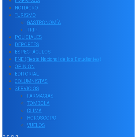
EMPRESAS
NOTIAGRO
TURISMO
GASTRONOMÍA
TRIP
POLICIALES
DEPORTES
ESPECTÁCULOS
FNE (Fiesta Nacional de los Estudiantes)
OPINIÓN
EDITORIAL
COLUMNISTAS
SERVICIOS
FARMACIAS
TOMBOLA
CLIMA
HOROSCOPO
VUELOS