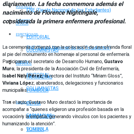
diariamente. La fecha conmemora además el
POLICIALES
FNE (Fiesta Nacional de los Estudiantes)
nacimiento de Florence Nightingale,
considerada la primera enfermera profesional.
DEPORTES
OPINIÓN
ESPECTÁCULOS
EDITORIAL
La ceremonia comenzó con la colocación de una ofrenda floral
FNE (Fiesta Nacional de los Estudiantes)
COLUMNISTAS
al pie del monumento en homenaje al personal de enfermería.
Participaron el secretario de Desarrollo Humano,
Gustavo
OPINIÓN
SERVICIOS
Muro
; la presidenta de la Asociación Civil de Enfermería,
EDITORIAL
Isabel Nely Pérez;
la rectora del Instituto “Miriam Gloss”,
FARMACIAS
Viviana Lópe
z; abanderados, delegaciones y funcionarios
COLUMNISTAS
municipales.
TOMBOLA
Tras el acto, Gustavo Muro destacó la importancia de
CLIMA
SERVICIOS
acompañar a “quienes eligieron una profesión basada en la
FARMACIAS
vocación y la empatía, generando vínculos con los pacientes y
HORÓSCOPO
humanizando la atención”.
TOMBOLA
VUELOS