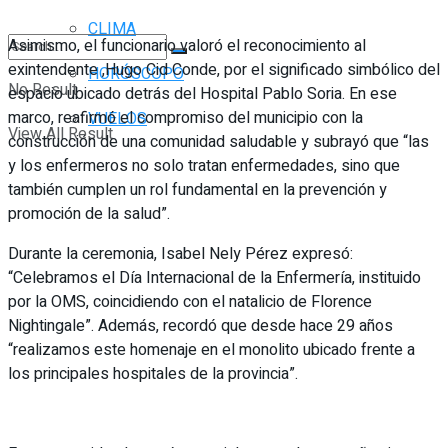
CLIMA
Asimismo, el funcionario valoró el reconocimiento al
exintendente ,Hugo Cid Conde, por el significado simbólico del
HORÓSCOPO
No Result
espacio ubicado detrás del Hospital Pablo Soria. En ese
marco, reafirmó el compromiso del municipio con la
VUELOS
View All Result
construcción de una comunidad saludable y subrayó que “las
y los enfermeros no solo tratan enfermedades, sino que
también cumplen un rol fundamental en la prevención y
promoción de la salud”.
Durante la ceremonia, Isabel Nely Pérez expresó:
“Celebramos el Día Internacional de la Enfermería, instituido
por la OMS, coincidiendo con el natalicio de Florence
Nightingale”. Además, recordó que desde hace 29 años
“realizamos este homenaje en el monolito ubicado frente a
los principales hospitales de la provincia”.