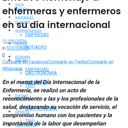
SALTA
enfermeras y enfermeros
POLÍTICA
NACIONALES
en su día internacional
ECONOMÍA
INTERNACIONALES
EMPRESAS
12/05/2026
POLÍTICA
NOTIAGRO
in
SOCIEDAD
0
ECONOMÍA
TURISMO
Compartir en Facebook
Compartir en Twitter
Compartir en
Whatsapp
EMPRESAS
GASTRONOMÍA
En el marco del Día Internacional de la
NOTIAGRO
TRIP
Enfermería, se realizó un acto de
TURISMO
reconocimiento a las y los profesionales de la
POLICIALES
salud, destacando su vocación de servicio, el
GASTRONOMÍA
DEPORTES
compromiso humano con los pacientes y la
TRIP
importancia de la labor que desempeñan
ESPECTÁCULOS