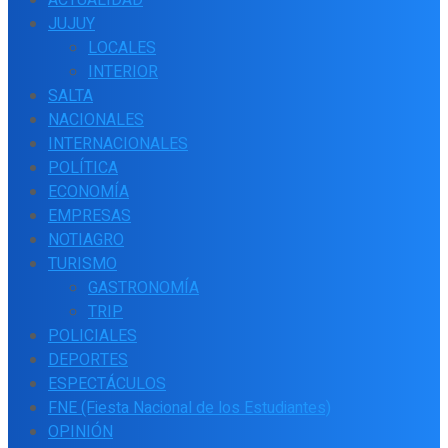
JUJUY
LOCALES
INTERIOR
SALTA
NACIONALES
INTERNACIONALES
POLÍTICA
ECONOMÍA
EMPRESAS
NOTIAGRO
TURISMO
GASTRONOMÍA
TRIP
POLICIALES
DEPORTES
ESPECTÁCULOS
FNE (Fiesta Nacional de los Estudiantes)
OPINIÓN