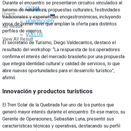
Durante el encuentro se presentaron circuitos vinculados al
CLIMA
turismo de naturaleza, propuestas culturales, festividades
tradicionales y experiencias enogastronómicas, incluyendo
HORÓSCOPO
vinos de primer nivel que amplían la oferta para distintos
No Result
perfiles de viajeros.
VUELOS
View All Result
El secretario de Turismo, Diego Valdecantos, destacó el
resultado del workshop: “La respuesta de los operadores
confirma el interés del mercado brasileño por una propuesta
que integra identidad cultural y calidad de servicios, lo que
abre nuevas oportunidades para el desarrollo turístico”,
afirmó.
Innovación y productos turísticos
El Tren Solar de la Quebrada fue uno de los puntos que
generó mayor interés durante el encuentro. En ese marco, su
Gerente de Operaciones, Sebastián Luna, presentó sus
características técnicas y operativas, destacando su perfil