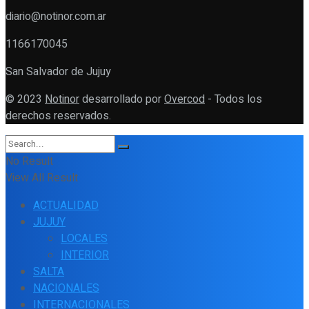
diario@notinor.com.ar
1166170045
San Salvador de Jujuy
© 2023
Notinor
desarrollado por
Overcod
- Todos los
derechos reservados.
No Result
View All Result
ACTUALIDAD
JUJUY
LOCALES
INTERIOR
SALTA
NACIONALES
INTERNACIONALES