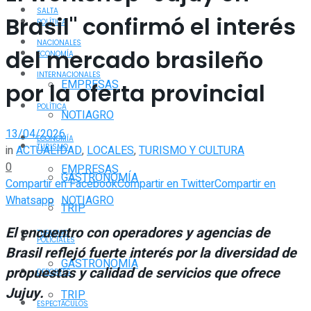
SALTA
Brasil" confirmó el interés
POLÍTICA
NACIONALES
del mercado brasileño
ECONOMÍA
INTERNACIONALES
EMPRESAS
por la oferta provincial
POLÍTICA
NOTIAGRO
13/04/2026
ECONOMÍA
TURISMO
in
ACTUALIDAD
,
LOCALES
,
TURISMO Y CULTURA
0
EMPRESAS
GASTRONOMÍA
Compartir en Facebook
Compartir en Twitter
Compartir en
Whatsapp
NOTIAGRO
TRIP
El encuentro con operadores y agencias de
TURISMO
POLICIALES
Brasil reflejó fuerte interés por la diversidad de
GASTRONOMÍA
propuestas y calidad de servicios que ofrece
DEPORTES
Jujuy.
TRIP
ESPECTÁCULOS