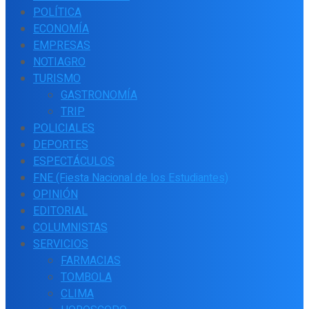
POLÍTICA
ECONOMÍA
EMPRESAS
NOTIAGRO
TURISMO
GASTRONOMÍA
TRIP
POLICIALES
DEPORTES
ESPECTÁCULOS
FNE (Fiesta Nacional de los Estudiantes)
OPINIÓN
EDITORIAL
COLUMNISTAS
SERVICIOS
FARMACIAS
TOMBOLA
CLIMA