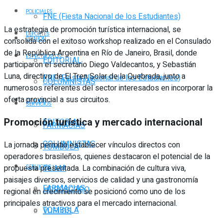
POLICIALES
FNE (Fiesta Nacional de los Estudiantes)
La estrategia de promoción turística internacional, se
DEPORTES
OPINIÓN
consolida con el exitoso workshop realizado en el Consulado
de la República Argentina en Río de Janeiro, Brasil, donde
ESPECTÁCULOS
EDITORIAL
participaron el secretario Diego Valdecantos, y Sebastián
Luna, directivo de El Tren Solar de la Quebrada, junto a
FNE (Fiesta Nacional de los Estudiantes)
COLUMNISTAS
numerosos referentes del sector interesados en incorporar la
oferta provincial a sus circuitos.
OPINIÓN
SERVICIOS
Promoción turística y mercado internacional
EDITORIAL
FARMACIAS
COLUMNISTAS
La jornada permitió establecer vínculos directos con
TOMBOLA
operadores brasileños, quienes destacaron el potencial de la
propuesta presentada. La combinación de cultura viva,
CLIMA
SERVICIOS
paisajes diversos, servicios de calidad y una gastronomía
FARMACIAS
HORÓSCOPO
regional en crecimiento se posicionó como uno de los
principales atractivos para el mercado internacional.
TOMBOLA
VUELOS