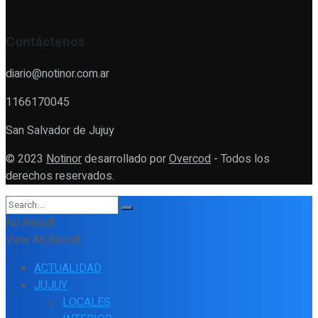
Contáctenos
diario@notinor.com.ar
1166170045
San Salvador de Jujuy
© 2023
Notinor
desarrollado por
Overcod
- Todos los
derechos reservados.
No Result
View All Result
ACTUALIDAD
JUJUY
LOCALES