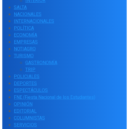
INTERIOR
SALTA
NACIONALES
INTERNACIONALES
POLÍTICA
ECONOMÍA
EMPRESAS
NOTIAGRO
TURISMO
GASTRONOMÍA
TRIP
POLICIALES
DEPORTES
ESPECTÁCULOS
FNE (Fiesta Nacional de los Estudiantes)
OPINIÓN
EDITORIAL
COLUMNISTAS
SERVICIOS