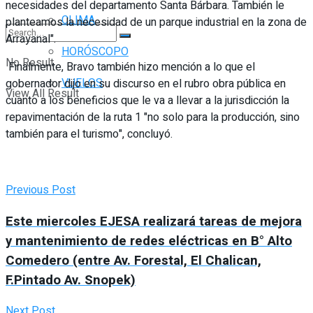
necesidades del departamento Santa Bárbara. También le
CLIMA
planteamos la necesidad de un parque industrial en la zona de
Arrayanal".
HORÓSCOPO
No Result
Finalmente, Bravo también hizo mención a lo que el
VUELOS
gobernador dijo en su discurso en el rubro obra pública en
View All Result
cuanto a los beneficios que le va a llevar a la jurisdicción la
repavimentación de la ruta 1 "no solo para la producción, sino
también para el turismo", concluyó.
Previous Post
Este miercoles EJESA realizará tareas de mejora
y mantenimiento de redes eléctricas en B° Alto
Comedero (entre Av. Forestal, El Chalican,
F.Pintado Av. Snopek)
Next Post