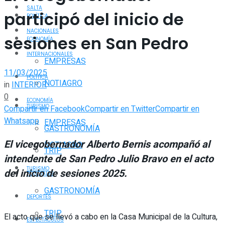
SALTA
participó del inicio de
POLÍTICA
NACIONALES
sesiones en San Pedro
ECONOMÍA
INTERNACIONALES
EMPRESAS
11/03/2025
POLÍTICA
NOTIAGRO
in
INTERIOR
0
ECONOMÍA
TURISMO
Compartir en Facebook
Compartir en Twitter
Compartir en
Whatsapp
EMPRESAS
GASTRONOMÍA
El vicegobernador Alberto Bernis acompañó al
NOTIAGRO
TRIP
intendente de San Pedro Julio Bravo en el acto
TURISMO
del inicio de sesiones 2025.
POLICIALES
GASTRONOMÍA
DEPORTES
TRIP
El acto que se llevó a cabo en la Casa Municipal de la Cultura,
ESPECTÁCULOS