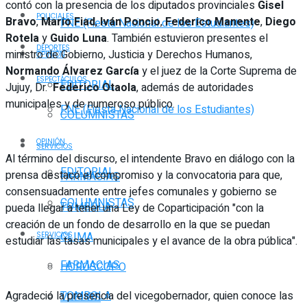
contó con la presencia de los diputados provinciales
Gisel
POLICIALES
Bravo
,
Mario Fiad
,
Iván Poncio
,
Federico Manente
,
Diego
FNE (Fiesta Nacional de los Estudiantes)
Rotela
y
Guido Luna
. También estuvieron presentes el
DEPORTES
ministro de Gobierno, Justicia y Derechos Humanos,
OPINIÓN
Normando Álvarez García
y el juez de la Corte Suprema de
ESPECTÁCULOS
EDITORIAL
Jujuy, Dr.
Federico Otaola
, además de autoridades
municipales y de numeroso público.
FNE (Fiesta Nacional de los Estudiantes)
COLUMNISTAS
OPINIÓN
SERVICIOS
Al término del discurso, el intendente Bravo en diálogo con la
EDITORIAL
prensa destacó el compromiso y la convocatoria para que,
FARMACIAS
consensuadamente entre jefes comunales y gobierno se
COLUMNISTAS
TOMBOLA
pueda llegar a tener una Ley de Coparticipación "con la
creación de un fondo de desarrollo en la que se puedan
CLIMA
SERVICIOS
estudiar las tasas municipales y el avance de la obra pública".
FARMACIAS
HORÓSCOPO
Agradeció la presencia del vicegobernador, quien conoce las
TOMBOLA
VUELOS