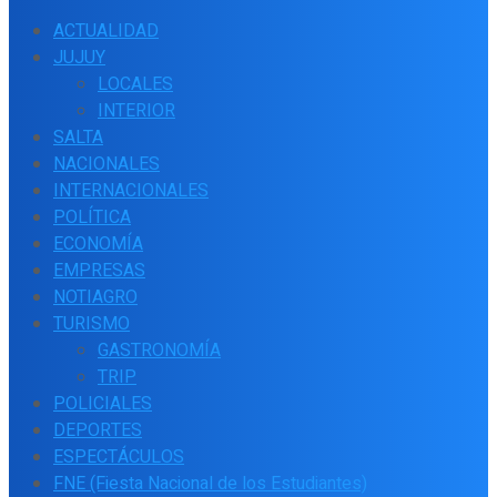
ACTUALIDAD
JUJUY
LOCALES
INTERIOR
SALTA
NACIONALES
INTERNACIONALES
POLÍTICA
ECONOMÍA
EMPRESAS
NOTIAGRO
TURISMO
GASTRONOMÍA
TRIP
POLICIALES
DEPORTES
ESPECTÁCULOS
FNE (Fiesta Nacional de los Estudiantes)