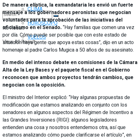
De manera elíptica, la exmandataria les envió un fuerte
CLIMA
mensaje a los gobernadores peronistas que negocian
voluntades para la aprobación de las iniciativas del
HORÓSCOPO
oficialismo en el Senado.
“Hay familias que comen una vez
No Result
por día. Cómo puede ser posible que con este estado de
VUELOS
View All Result
situación haya gente que apoya estas cosas”, dijo en un acto
homenaje al padre Carlos Mugica a 50 años de su asesinato.
En medio del intenso debate en comisiones de la Cámara
Alta de la Ley Bases y el paquete fiscal en el Gobierno
reconocen que ambos proyectos tendrán cambios, que
negocian con la oposición.
El ministro del Interior explicó: “Hay algunas propuestas de
modificación que estamos analizando en conjunto con los
senadores en algunos aspectos del Régimen de Incentivo a
las Grandes Inversiones (RIGI): algunos legisladores
entienden una cosa y nosotros entendemos otra, así que
estamos analizando cómo puede clarificarse el artículo”, en