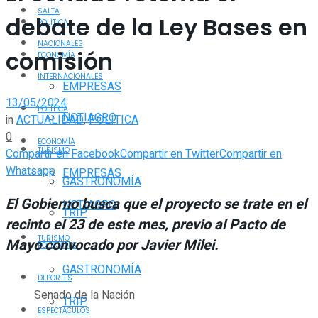
SALTA
debate de la Ley Bases en
POLÍTICA
NACIONALES
comisión
ECONOMÍA
INTERNACIONALES
EMPRESAS
13/05/2024
POLÍTICA
NOTIAGRO
in
ACTUALIDAD
,
POLÍTICA
0
ECONOMÍA
TURISMO
Compartir en Facebook
Compartir en Twitter
Compartir en
Whatsapp
EMPRESAS
GASTRONOMÍA
El Gobierno busca que el proyecto se trate en el
NOTIAGRO
TRIP
recinto el 23 de este mes, previo al Pacto de
TURISMO
Mayo convocado por Javier Milei.
POLICIALES
GASTRONOMÍA
DEPORTES
Senado de la Nación
TRIP
ESPECTÁCULOS