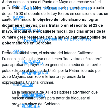
A dos semanas para el Pacto de Mayo que encabezará el
POLICIALES
presidente Javier Milei, el Senado retoma este lunes a partir
FNE (Fiesta Nacional de los Estudiantes)
de las 15:00 el debate de la Ley Bases en comisiones, tras un
DEPORTES
cuarto intermedio.
El objetivo del oficialismo es lograr
OPINIÓN
dictamen el jueves, para tratarlo en el recinto el 23 de
ESPECTÁCULOS
EDITORIAL
mayo, al igual que el paquete fiscal, dos días antes de la
cumbre del Presidente con la mayor cantidad posible de
FNE (Fiesta Nacional de los Estudiantes)
COLUMNISTAS
gobernadores en Córdoba.
OPINIÓN
Desde el oficialismo, el ministro del Interior, Guillermo
SERVICIOS
Francos, salió a plantear que tienen “los votos suficientes”
EDITORIAL
FARMACIAS
para aprobar el proyecto en general, en medio de la fuerte
pulseada con el bloque de Unión por la Patria, liderado por
COLUMNISTAS
TOMBOLA
José Mayans, sumado a la fuerte injerencia de la
expresidenta, Cristina Kirchner.
CLIMA
SERVICIOS
En la bancada K de 33 legisladores advirtieron que
FARMACIAS
HORÓSCOPO
buscan cuatro votos para tratar de bloquear el
proyecto clave del Gobierno.
TOMBOLA
VUELOS