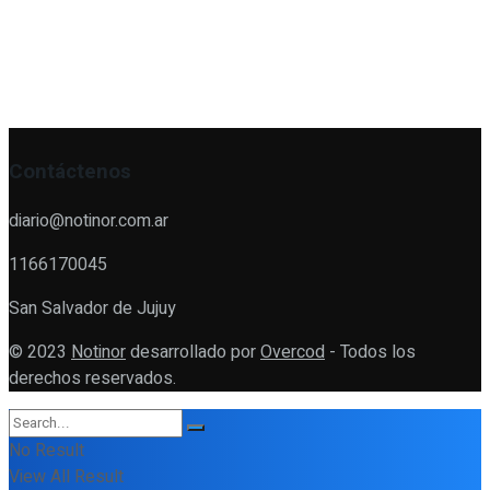
Contáctenos
diario@notinor.com.ar
1166170045
San Salvador de Jujuy
© 2023
Notinor
desarrollado por
Overcod
- Todos los
derechos reservados.
No Result
View All Result