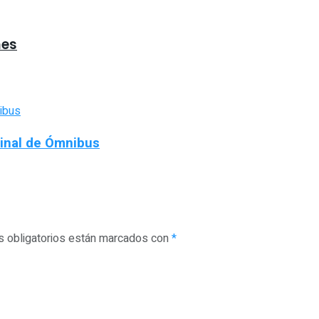
mes
minal de Ómnibus
 obligatorios están marcados con
*