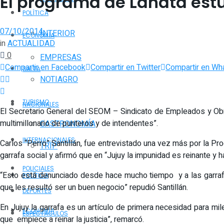
El programa de Lanata estuv
POLÍTICA
07/10/2014
INTERIOR
ECONOMÍA
in
ACTUALIDAD
0
EMPRESAS
Compartir en Facebook
Compartir en Twitter
Compartir en Wh
SALTA
NOTIAGRO
TURISMO
NACIONALES
El Secretario General del SEOM – Sindicato de Empleados y Obrer
multimillonario de punteros y de intendentes”.
GASTRONOMÍA
INTERNACIONALES
Carlos “Perro” Santillán, fue entrevistado una vez más por la P
TRIP
garrafa social y afirmó que en “Jujuy la impunidad es reinante y
POLICIALES
“Esto está denunciado desde hace mucho tiempo y a las garrafa
POLÍTICA
que les resultó ser un buen negocio” repudió Santillán.
DEPORTES
En Jujuy la garrafa es un artículo de primera necesidad para mi
ECONOMÍA
ESPECTÁCULOS
que empiece a reinar la justicia”, remarcó.