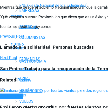
FNE (Fiesta Nacional de los Estudiantes)
Mientras que desde el Gobierno Nacional aseguran que la garraf
EMPRESAS
“Que vengan a nuestra Provincia los que dicen que es un éxito y 
OPINIÓN
fuente: sanpedrodejujuy.com,ar
EDITORIAL
NOTIAGRO
Previous Post
COLUMNISTAS
TURISMO
Llamado a la solidaridad: Personas buscadas
SERVICIOS
Next Post
FARMACIAS
GASTRONOMÍA
San Pedro: Trabajo para la recuperación de la Ter
TOMBOLA
TRIP
Related
Posts
CLIMA
HORÓSCOPO
POLICIALES
ACTUALIDAD
VUELOS
Emitieron alerta amarilla por fuertes vientos p