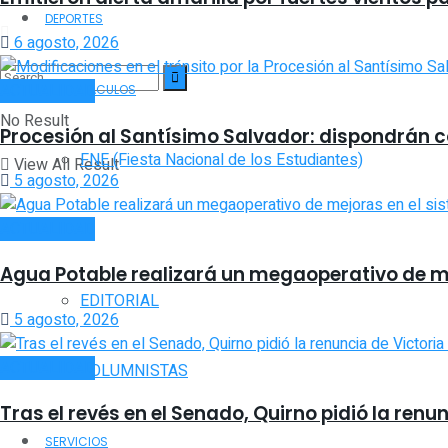
DEPORTES
6 agosto, 2026
ACTUALIDAD
ESPECTÁCULOS
No Result
Procesión al Santísimo Salvador: dispondrán cor
FNE (Fiesta Nacional de los Estudiantes)
View All Result
5 agosto, 2026
ACTUALIDAD
OPINIÓN
Agua Potable realizará un megaoperativo de m
EDITORIAL
5 agosto, 2026
ACTUALIDAD
COLUMNISTAS
Tras el revés en el Senado, Quirno pidió la renu
SERVICIOS