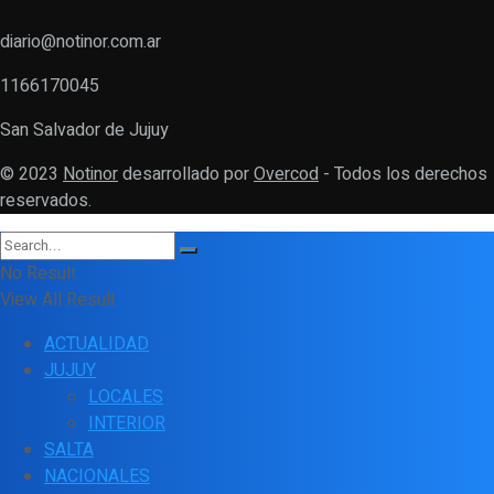
diario@notinor.com.ar
1166170045
San Salvador de Jujuy
© 2023
Notinor
desarrollado por
Overcod
- Todos los derechos
reservados.
No Result
View All Result
ACTUALIDAD
JUJUY
LOCALES
INTERIOR
SALTA
NACIONALES