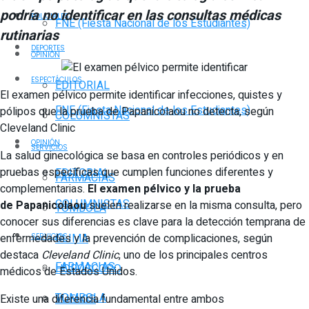
podría no identificar en las consultas médicas
POLICIALES
FNE (Fiesta Nacional de los Estudiantes)
rutinarias
DEPORTES
OPINIÓN
ESPECTÁCULOS
EDITORIAL
El examen pélvico permite identificar infecciones, quistes y
FNE (Fiesta Nacional de los Estudiantes)
pólipos que la prueba de Papanicolaou no detecta, según
COLUMNISTAS
Cleveland Clinic
OPINIÓN
SERVICIOS
La salud ginecológica se basa en controles periódicos y en
pruebas específicas que cumplen funciones diferentes y
EDITORIAL
FARMACIAS
complementarias.
El examen pélvico y la prueba
COLUMNISTAS
de
Papanicolaou
suelen realizarse en la misma consulta, pero
TOMBOLA
conocer sus diferencias es clave para la detección temprana de
enfermedades y la prevención de complicaciones, según
CLIMA
SERVICIOS
destaca
Cleveland Clinic
, uno de los principales centros
FARMACIAS
HORÓSCOPO
médicos de Estados Unidos.
TOMBOLA
Existe una diferencia fundamental entre ambos
VUELOS