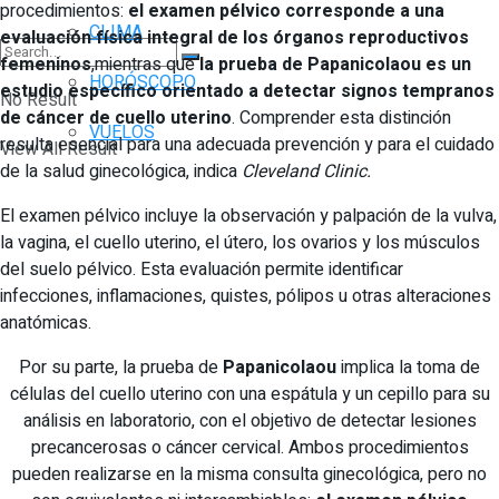
procedimientos:
el examen pélvico corresponde a una
CLIMA
evaluación física integral de los órganos reproductivos
femeninos
,mientras que
la prueba de Papanicolaou es un
HORÓSCOPO
estudio específico orientado a detectar signos tempranos
No Result
de cáncer de cuello uterino
. Comprender esta distinción
VUELOS
resulta esencial para una adecuada prevención y para el cuidado
View All Result
de la salud ginecológica, indica
Cleveland Clinic.
El examen pélvico incluye la observación y palpación de la vulva,
la vagina, el cuello uterino, el útero, los ovarios y los músculos
del suelo pélvico. Esta evaluación permite identificar
infecciones, inflamaciones, quistes, pólipos u otras alteraciones
anatómicas.
Por su parte, la prueba de
Papanicolaou
implica la toma de
células del cuello uterino con una espátula y un cepillo para su
análisis en laboratorio, con el objetivo de detectar lesiones
precancerosas o cáncer cervical. Ambos procedimientos
pueden realizarse en la misma consulta ginecológica, pero no