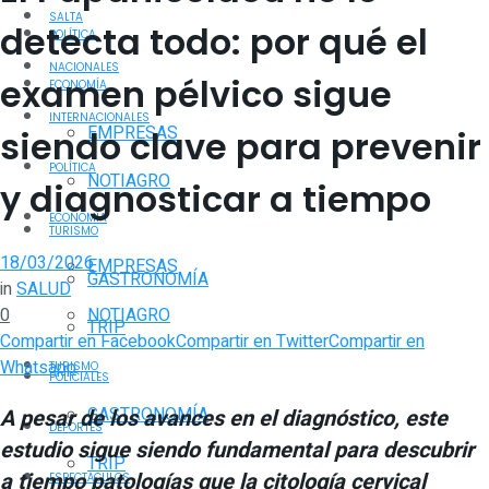
SALTA
detecta todo: por qué el
POLÍTICA
NACIONALES
examen pélvico sigue
ECONOMÍA
INTERNACIONALES
EMPRESAS
siendo clave para prevenir
POLÍTICA
NOTIAGRO
y diagnosticar a tiempo
ECONOMÍA
TURISMO
18/03/2026
EMPRESAS
GASTRONOMÍA
in
SALUD
0
NOTIAGRO
TRIP
Compartir en Facebook
Compartir en Twitter
Compartir en
Whatsapp
TURISMO
POLICIALES
GASTRONOMÍA
A pesar de los avances en el diagnóstico, este
DEPORTES
estudio sigue siendo fundamental para descubrir
TRIP
a tiempo patologías que la citología cervical
ESPECTÁCULOS