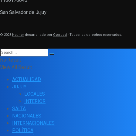
1166170045
San Salvador de Jujuy
© 2023
Notinor
desarrollado por
Overcod
- Todos los derechos reservados.
No Result
View All Result
ACTUALIDAD
JUJUY
LOCALES
INTERIOR
SALTA
NACIONALES
INTERNACIONALES
POLÍTICA