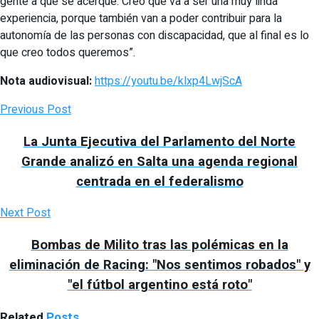
gente a que se acerque. Creo que va a ser una muy linda
experiencia, porque también van a poder contribuir para la
autonomía de las personas con discapacidad, que al final es lo
que creo todos queremos”.
Nota audiovisual:
https://youtu.be/klxp4LwjScA
Previous Post
La Junta Ejecutiva del Parlamento del Norte
Grande analizó en Salta una agenda regional
centrada en el federalismo
Next Post
Bombas de Milito tras las polémicas en la
eliminación de Racing: "Nos sentimos robados" y
"el fútbol argentino está roto"
Related
Posts