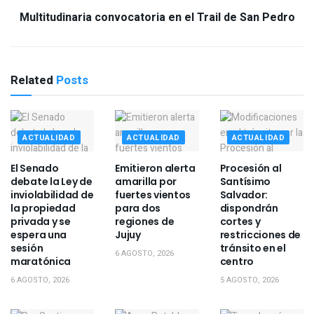
Multitudinaria convocatoria en el Trail de San Pedro
Related
Posts
ACTUALIDAD
ACTUALIDAD
ACTUALIDAD
El Senado
Emitieron alerta
Procesión al
debate la Ley de
amarilla por
Santísimo
inviolabilidad de
fuertes vientos
Salvador:
la propiedad
para dos
dispondrán
privada y se
regiones de
cortes y
espera una
Jujuy
restricciones de
sesión
tránsito en el
6 AGOSTO, 2026
maratónica
centro
6 AGOSTO, 2026
5 AGOSTO, 2026