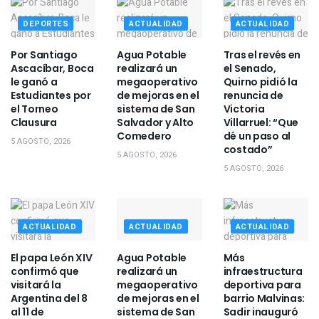
DEPORTES
ACTUALIDAD
ACTUALIDAD
Por Santiago
Agua Potable
Tras el revés en
Ascacíbar, Boca
realizará un
el Senado,
le ganó a
megaoperativo
Quirno pidió la
Estudiantes por
de mejoras en el
renuncia de
el Torneo
sistema de San
Victoria
Clausura
Salvador y Alto
Villarruel: “Que
Comedero
dé un paso al
5 AGOSTO, 2026
costado”
5 AGOSTO, 2026
5 AGOSTO, 2026
ACTUALIDAD
ACTUALIDAD
ACTUALIDAD
El papa León XIV
Agua Potable
Más
confirmó que
realizará un
infraestructura
visitará la
megaoperativo
deportiva para
Argentina del 8
de mejoras en el
barrio Malvinas:
al 11 de
sistema de San
Sadir inauguró