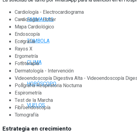
La solicitud de turno por WhatsApp para la atención en el Hosp
Cardiología - Electrocardiograma
FARMACIAS
Cardiología - Holter
Mapa Cardiológico
Endoscopía
TOMBOLA
Ecografía
Rayos X
Ergometría
CLIMA
Fototerapia
Dermatología - Intervención
Videoendoscopía Digestiva Alta - Videoendoscopía Diges
HORÓSCOPO
Poligrafía Respiratoria Nocturna
Espirometría
Test de la Marcha
VUELOS
Fibroendoscopía
Tomografía
Estrategia en crecimiento