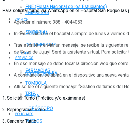
FNE (Fiesta Nacional de los Estudiantes)
Para solicitar turno vía WhatsApp en el Hospital San Roque la
EMPRESAS
OPINIÓN
Agendar el número 388 - 4044053
EDITORIAL
NOTIAGRO
Iniciar el chat con el hospital siempre de lunes a viernes 
COLUMNISTAS
Tras escribir y enviar un mensaje, se recibe la siguiente 
de Salud de Jujuy! Seré tu asistente virtual. Para solicitar
TURISMO
SERVICIOS
En ese mensaje se debe tocar la dirección web que corres
FARMACIAS
GASTRONOMÍA
A continuación, se abrirá en el dispositivo una nueva ven
TOMBOLA
Allí se lee el siguiente mensaje: “Gestión de turnos del 
TRIP
CLIMA
1. Solicitar Turno (Práctica y/o exámenes)
HORÓSCOPO
2. Reprogramar Turno
POLICIALES
VUELOS
3. Cancelar Turno