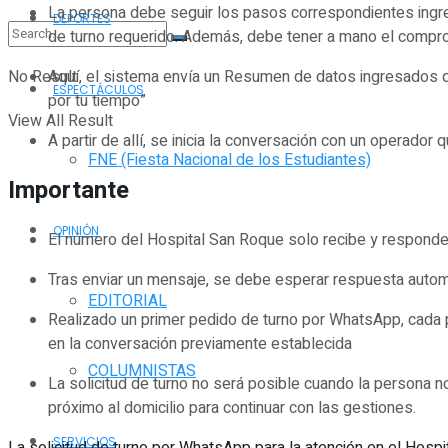
La persona debe seguir los pasos correspondientes ingres
DEPORTES
de turno requerido. Además, debe tener a mano el comproba
No Result
Aquí, el sistema envía un Resumen de datos ingresados qu
ESPECTÁCULOS
por tu tiempo”
View All Result
A partir de allí, se inicia la conversación con un operador q
FNE (Fiesta Nacional de los Estudiantes)
Importante
OPINIÓN
El número del Hospital San Roque solo recibe y responde 
Tras enviar un mensaje, se debe esperar respuesta automá
EDITORIAL
Realizado un primer pedido de turno por WhatsApp, cada 
en la conversación previamente establecida
COLUMNISTAS
La solicitud de turno no será posible cuando la persona no
próximo al domicilio para continuar con las gestiones.
SERVICIOS