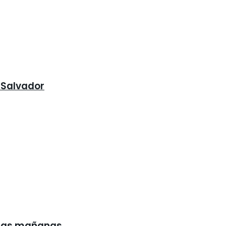
 Salvador
s las mañanas