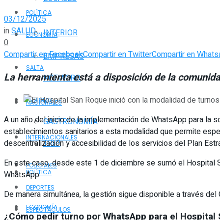
POLÍTICA
03/12/2025
in
SALUD
INTERIOR
ECONOMÍA
0
Compartir en Facebook
Compartir en Twitter
Compartir en Whats
EMPRESAS
SALTA
La herramienta está a disposición de la comunid
NOTIAGRO
TURISMO
NACIONALES
A un año del inicio de la implementación de WhatsApp para la sol
GASTRONOMÍA
establecimientos sanitarios a esta modalidad que permite espe
INTERNACIONALES
descentralización y accesibilidad de los servicios del Plan Estr
TRIP
En este caso, desde este 1 de diciembre se sumó el Hospital Sa
POLICIALES
POLÍTICA
WhatsApp.
DEPORTES
De manera simultánea, la gestión sigue disponible a través del 
ECONOMÍA
ESPECTÁCULOS
¿Cómo pedir turno por WhatsApp para el Hospital