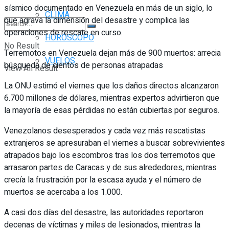
sísmico documentado en Venezuela en más de un siglo, lo
CLIMA
que agrava la dimensión del desastre y complica las
operaciones de rescate en curso.
HORÓSCOPO
No Result
Terremotos en Venezuela dejan más de 900 muertos: arrecia
VUELOS
búsqueda de cientos de personas atrapadas
View All Result
La ONU estimó el viernes que los daños directos alcanzaron
6.700 millones de dólares, mientras expertos advirtieron que
la mayoría de esas pérdidas no están cubiertas por seguros.
Venezolanos desesperados y cada vez más rescatistas
extranjeros se apresuraban el viernes a buscar sobrevivientes
atrapados bajo los escombros tras los dos terremotos que
arrasaron partes de Caracas y de sus alrededores, mientras
crecía la frustración por la escasa ayuda y el número de
muertos se acercaba a los 1.000.
A casi dos días del desastre, las autoridades reportaron
decenas de víctimas y miles de lesionados, mientras la