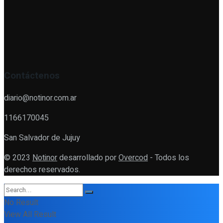
Contáctenos
diario@notinor.com.ar
1166170045
San Salvador de Jujuy
© 2023
Notinor
desarrollado por
Overcod
- Todos los
derechos reservados.
No Result
View All Result