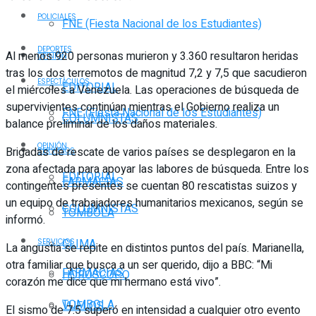
POLICIALES
FNE (Fiesta Nacional de los Estudiantes)
DEPORTES
Al menos 920 personas murieron y 3.360 resultaron heridas
OPINIÓN
tras los dos terremotos de magnitud 7,2 y 7,5 que sacudieron
ESPECTÁCULOS
EDITORIAL
el miércoles a Venezuela. Las operaciones de búsqueda de
supervivientes continúan mientras el Gobierno realiza un
FNE (Fiesta Nacional de los Estudiantes)
COLUMNISTAS
balance preliminar de los daños materiales.
OPINIÓN
Brigadas de rescate de varios países se desplegaron en la
SERVICIOS
zona afectada para apoyar las labores de búsqueda. Entre los
EDITORIAL
FARMACIAS
contingentes presentes se cuentan 80 rescatistas suizos y
un equipo de trabajadores humanitarios mexicanos, según se
COLUMNISTAS
TOMBOLA
informó.
CLIMA
SERVICIOS
La angustia se repite en distintos puntos del país. Marianella,
otra familiar que busca a un ser querido, dijo a BBC: “Mi
FARMACIAS
HORÓSCOPO
corazón me dice que mi hermano está vivo”.
TOMBOLA
VUELOS
El sismo de 7.5 superó en intensidad a cualquier otro evento