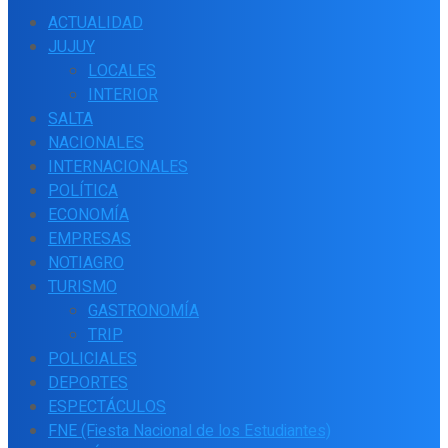
ACTUALIDAD
JUJUY
LOCALES
INTERIOR
SALTA
NACIONALES
INTERNACIONALES
POLÍTICA
ECONOMÍA
EMPRESAS
NOTIAGRO
TURISMO
GASTRONOMÍA
TRIP
POLICIALES
DEPORTES
ESPECTÁCULOS
FNE (Fiesta Nacional de los Estudiantes)