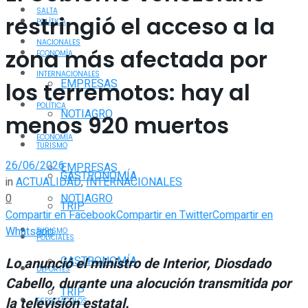
SALTA
restringió el acceso a la
POLÍTICA
NACIONALES
zona más afectada por
ECONOMÍA
INTERNACIONALES
EMPRESAS
los terremotos: hay al
POLÍTICA
NOTIAGRO
menos 920 muertos
ECONOMÍA
TURISMO
26/06/2026
EMPRESAS
GASTRONOMÍA
in
ACTUALIDAD
,
INTERNACIONALES
0
NOTIAGRO
TRIP
Compartir en Facebook
Compartir en Twitter
Compartir en
Whatsapp
TURISMO
POLICIALES
GASTRONOMÍA
Lo anunció el ministro de Interior, Diosdado
DEPORTES
Cabello, durante una alocución transmitida por
TRIP
la televisión estatal.
ESPECTÁCULOS