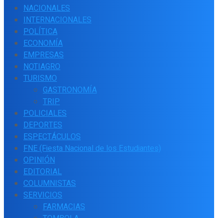
NACIONALES
INTERNACIONALES
POLÍTICA
ECONOMÍA
EMPRESAS
NOTIAGRO
TURISMO
GASTRONOMÍA
TRIP
POLICIALES
DEPORTES
ESPECTÁCULOS
FNE (Fiesta Nacional de los Estudiantes)
OPINIÓN
EDITORIAL
COLUMNISTAS
SERVICIOS
FARMACIAS