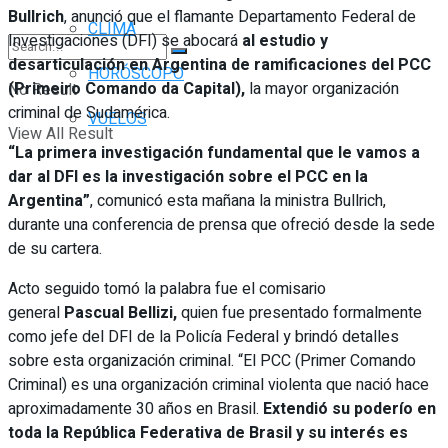
Bullrich
, anunció que el flamante Departamento Federal de
CLIMA
Investigaciones (DFI) se abocará
al estudio y
desarticulación en Argentina de ramificaciones del PCC
HORÓSCOPO
(Primeiro Comando da Capital),
la mayor organización
No Result
criminal de Sudamérica.
VUELOS
View All Result
“La primera investigación fundamental que le vamos a
dar al DFI es la investigación sobre el PCC en la
Argentina”
, comunicó esta mañana la ministra Bullrich,
durante una conferencia de prensa que ofreció desde la sede
de su cartera.
Acto seguido tomó la palabra fue el comisario
general
Pascual Bellizi,
quien fue presentado formalmente
como jefe del DFI de la Policía Federal y brindó detalles
sobre esta organización criminal. “El PCC (Primer Comando
Criminal) es una organización criminal violenta que nació hace
aproximadamente 30 años en Brasil.
Extendió su poderío en
toda la República Federativa de Brasil y su interés es