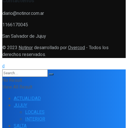
Contáctenos
diario@notinor.com.ar
1166170045
San Salvador de Jujuy
© 2023
Notinor
desarrollado por
Overcod
- Todos los
derechos reservados.
No Result
View All Result
ACTUALIDAD
JUJUY
LOCALES
INTERIOR
SALTA