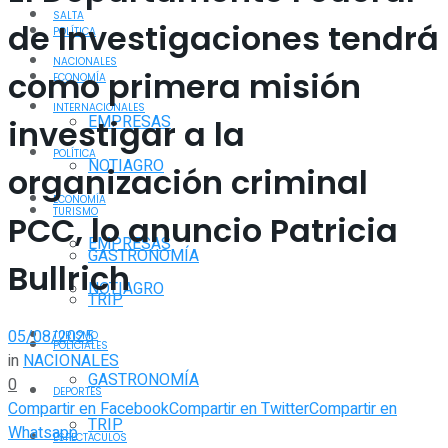
SALTA
de Investigaciones tendrá
POLÍTICA
NACIONALES
como primera misión
ECONOMÍA
INTERNACIONALES
EMPRESAS
investigar a la
POLÍTICA
NOTIAGRO
organización criminal
ECONOMÍA
TURISMO
PCC, lo anuncio Patricia
EMPRESAS
GASTRONOMÍA
Bullrich
NOTIAGRO
TRIP
05/08/2025
TURISMO
POLICIALES
in
NACIONALES
GASTRONOMÍA
0
DEPORTES
Compartir en Facebook
Compartir en Twitter
Compartir en
TRIP
Whatsapp
ESPECTÁCULOS