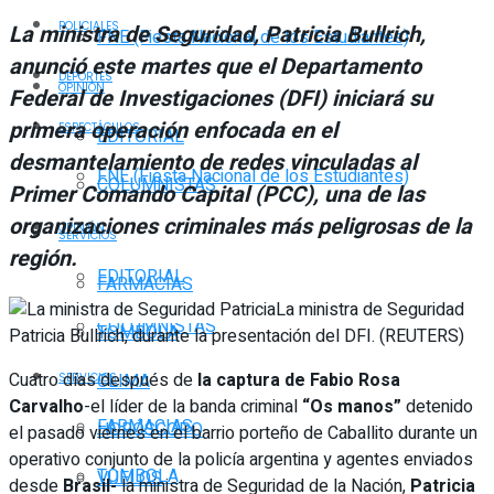
POLICIALES
La ministra de Seguridad, Patricia Bullrich,
FNE (Fiesta Nacional de los Estudiantes)
anunció este martes que el Departamento
DEPORTES
OPINIÓN
Federal de Investigaciones (DFI) iniciará su
primera operación enfocada en el
ESPECTÁCULOS
EDITORIAL
desmantelamiento de redes vinculadas al
FNE (Fiesta Nacional de los Estudiantes)
COLUMNISTAS
Primer Comando Capital (PCC), una de las
organizaciones criminales más peligrosas de la
OPINIÓN
SERVICIOS
región.
EDITORIAL
FARMACIAS
La ministra de Seguridad
COLUMNISTAS
TOMBOLA
Patricia Bullrich, durante la presentación del DFI. (REUTERS)
Cuatro días después de
la captura de Fabio Rosa
CLIMA
SERVICIOS
Carvalho
-el líder de la banda criminal
“Os manos”
detenido
FARMACIAS
HORÓSCOPO
el pasado viernes en el barrio porteño de Caballito durante un
operativo conjunto de la policía argentina y agentes enviados
TOMBOLA
VUELOS
desde
Brasil-
la ministra de Seguridad de la Nación,
Patricia